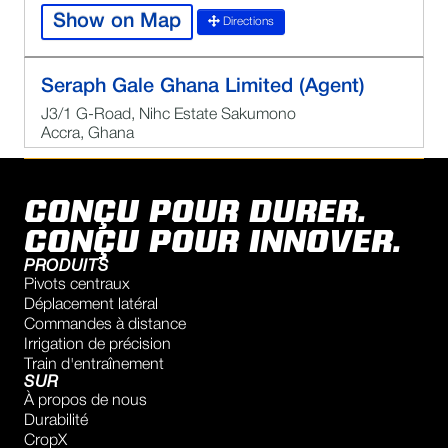
Show on Map
Directions
Seraph Gale Ghana Limited (Agent)
J3/1 G-Road, Nihc Estate Sakumono
Accra, Ghana
0544262918
Kwafei Sakyi Quartey
CONÇU POUR DURER.
Show on Map
Directions
CONÇU POUR INNOVER.
PRODUITS
Pivots centraux
MILLENIUM BENEFITS LLC
Déplacement latéral
American West African Agro, Ltd, Kado Estate, Abuja,
Commandes à distance
NG
Irrigation de précision
803-302-5366
Train d'entraînement
SUR
jerry@wmnig.com
À propos de nous
Durabilité
Show on Map
Directions
CropX