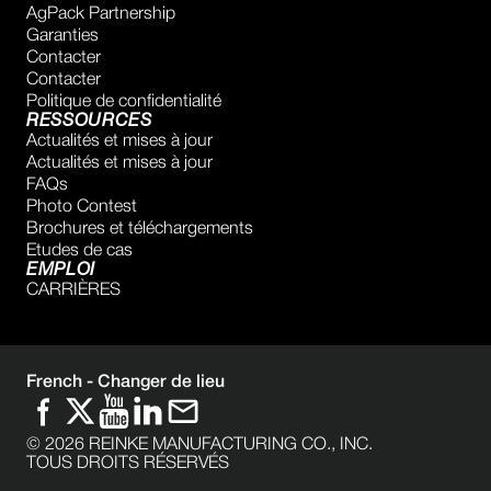
AgPack Partnership
Garanties
SAGUE
Contacter
Carretera C-25 Km241.4 Campllong, Girona 17459
Contacter
Spain
Politique de confidentialité
RESSOURCES
+34972463266
Actualités et mises à jour
jordi@sague.net
Actualités et mises à jour
FAQs
Show on Map
Directions
Photo Contest
Brochures et téléchargements
Etudes de cas
CASELLA MACCHINE AGRICOLE
EMPLOI
CARRIÈRES
S.R.L.
Via Cà Vezzeno 1/A - 1/B
29013 Carpaneto Piacentino - Piacenza - Italy
+39 0523 853911
French -
Changer de lieu
info@casella.it
Show on Map
©
2026
REINKE MANUFACTURING CO., INC.
Directions
TOUS DROITS RÉSERVÉS