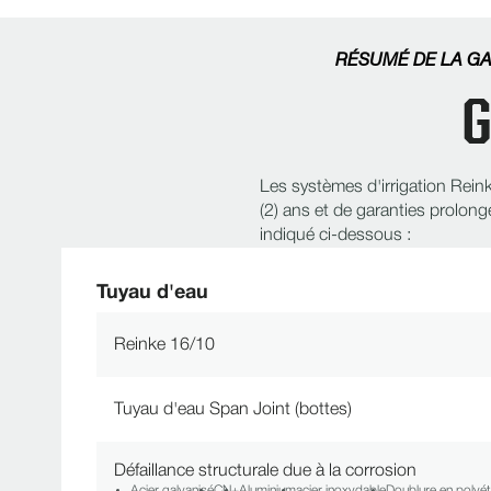
RÉSUMÉ DE LA GA
G
Les systèmes d'irrigation Rein
(2) ans et de garanties prolo
indiqué ci-dessous :
Tuyau d'eau
Reinke 16/10
Tuyau d'eau Span Joint (bottes)
Défaillance structurale due à la corrosion
Acier galvanisé
CN+
Aluminium
acier inoxydable
Doublure en polyét