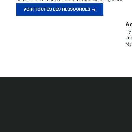
VOIR TOUTES LES RESSOURCES
Ac
Il 
pre
rés