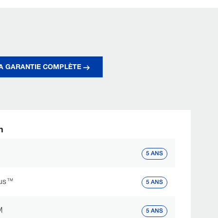
LA GARANTIE COMPLÈTE
n
5 ANS
lus™
5 ANS
M
5 ANS