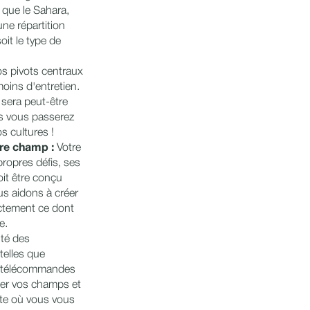
 que le Sahara,
ne répartition
it le type de
s pivots centraux
oins d'entretien.
e sera peut-être
s vous passerez
s cultures !
tre champ :
Votre
propres défis, ses
oit être conçu
s aidons à créer
ctement ce dont
e.
té des
telles que
es télécommandes
ler vos champs et
rte où vous vous