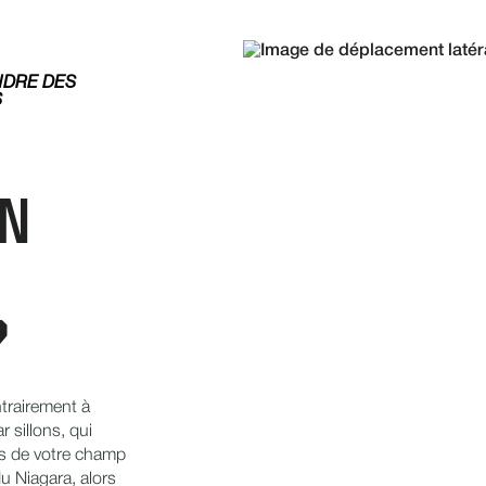
NDRE DES
S
UN
?
trairement à
r sillons, qui
es de votre champ
u Niagara, alors