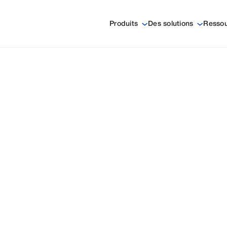
Produits
Des solutions
Resso
ATION
NT
T
QUE