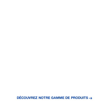
VOUS : DES
PIVOTS
CENTRAUX
CONÇUS P
VOTRE CH
Nos systèmes d'irrigation performants vous font gagner
importe ce que Mère Nature vous réserve.
DÉCOUVREZ
NOTRE GAMME DE
PRODUITS