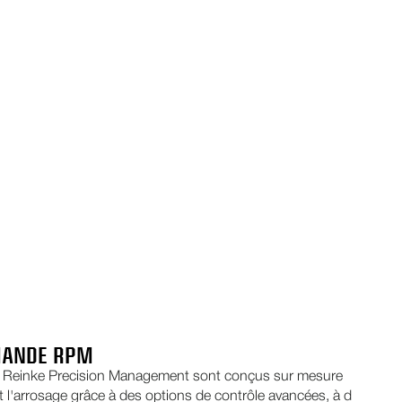
MANDE RPM
Reinke Precision Management sont conçus sur mesure
C
ent l'arrosage grâce à des options de contrôle avancées, à des
d