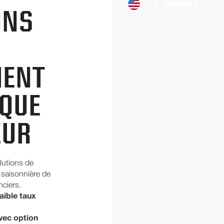
ONS
MENT
QUE
EUR
lutions de
 saisonnière de
nciers.
aible taux
vec option