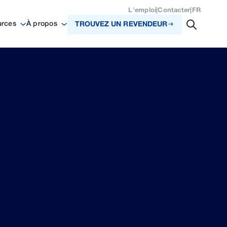
L'emploi
|
Contacter
|
FR
urces
À propos
TROUVEZ UN REVENDEUR