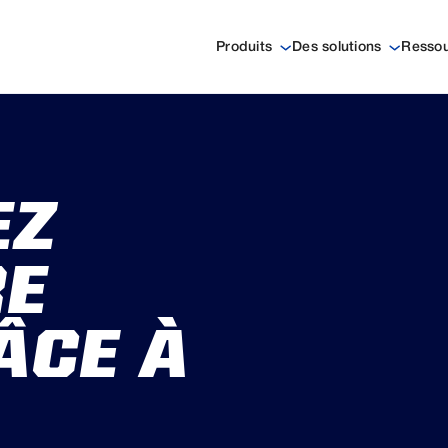
Produits
Des solutions
Resso
EZ
RE
ÂCE À