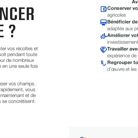
Av
ANCER
Conserver vot
agricoles
 ?
Bénéficier d
adaptés aux p
Améliorer vot
investissement 
ter vos récoltes et
Travailler av
soit pendant toute
expérience de 
pour de nombreux
Regrouper to
n en une seule fois
d’œuvre et les
roser vos champs.
 rapidement, vous
 maintenant et de
s se concrétisent.