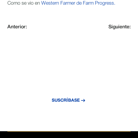
Como se vio en
Western Farmer de Farm Progress.
Anterior:
Siguiente:
MANTÉNGASE AL DÍA CON
INNOVACIÓN EN RIEGO
Suscríbase a nuestro boletín y reciba
información exclusiva, novedades y
tecnología de riego.
SUSCRÍBASE