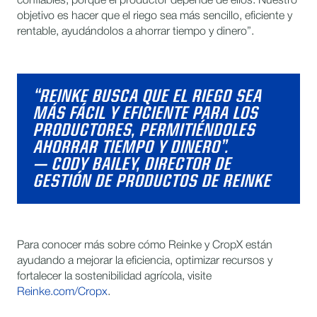
confiables, porque el productor depende de ellos. Nuestro
objetivo es hacer que el riego sea más sencillo, eficiente y
rentable, ayudándolos a ahorrar tiempo y dinero”.
“REINKE BUSCA QUE EL RIEGO SEA
MÁS FÁCIL Y EFICIENTE PARA LOS
PRODUCTORES, PERMITIÉNDOLES
AHORRAR TIEMPO Y DINERO”.
— CODY BAILEY, DIRECTOR DE
GESTIÓN DE PRODUCTOS DE REINKE
Para conocer más sobre cómo Reinke y CropX están
ayudando a mejorar la eficiencia, optimizar recursos y
fortalecer la sostenibilidad agrícola, visite
Reinke.com/Cropx
.