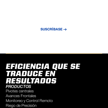
INNOVACIÓN EN RIEGO
Suscríbase a nuestro boletín y reciba
información exclusiva, novedades y
tecnología de riego.
SUSCRÍBASE
EFICIENCIA QUE SE
TRADUCE EN
RESULTADOS
PRODUCTOS
Pivotes centrales
Avances Frontales
Monitoreo y Control Remoto
Riego de Precisión