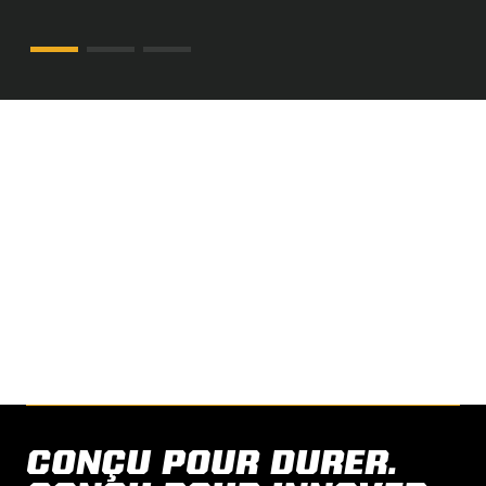
GET EXPERT SUPPORT
Your Reinke dealer guide you from design
to installation and long-term performance.
FIND A DEALER
CONÇU POUR DURER.