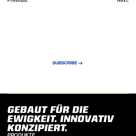
Previous:
Next:
VERPASSE NIE EIN UPDATE
Abonnieren Sie unseren Newsletter und
bleiben Sie über die neuesten Nachrichten
und Erkenntnisse auf dem Laufenden.
SUBSCRIBE
GEBAUT FÜR DIE
EWIGKEIT. INNOVATIV
KONZIPIERT.
PRODUKTE