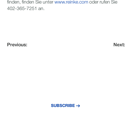
finden, finden Sie unter
www.reinke.com
oder rufen Sie
402-365-7251 an.
Previous:
Next:
VERPASSE NIE EIN UPDATE
Abonnieren Sie unseren Newsletter und
bleiben Sie über die neuesten Nachrichten
und Erkenntnisse auf dem Laufenden.
SUBSCRIBE