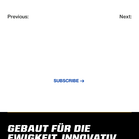
Previous:
Next:
VERPASSE NIE EIN UPDATE
Abonnieren Sie unseren Newsletter und
bleiben Sie über die neuesten Nachrichten
und Erkenntnisse auf dem Laufenden.
SUBSCRIBE
GEBAUT FÜR DIE
EWIGKEIT. INNOVATIV