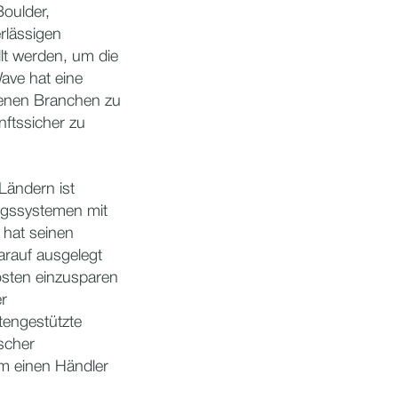
Boulder,
rlässigen
lt werden, um die
ave hat eine
denen Branchen zu
nftssicher zu
Ländern ist
ungssystemen mit
 hat seinen
arauf ausgelegt
kosten einzusparen
er
tengestützte
scher
um einen Händler