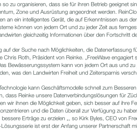
 so zu organisieren, dass sie für ihren Betrieb geeignet si
entum, Zone und Ausrüstung angeordnet werden. ReinClo
n an ein intelligentes Gerät, die auf Erkenntnissen aus der
eme können von jedem Ort und zu jeder Zeit aus fernges
dwirten gleichzeitig Informationen über den Fortschritt de
ig auf der Suche nach Möglichkeiten, die Datenerfassung f
e Chris Roth, Präsident von Reinke. „FreeWave engagiert si
Das Bewässerungssystem kann von jedem Ort aus und zu j
den, was den Landwirten Freiheit und Zeitersparnis verscha
 Technologie kann Geschäftsmodelle schnell zum Besseren 
en, dass Reinke unsere Datenverbindungslösungen für Züch
wir ihnen die Möglichkeit geben, sich besser auf ihre Fe
onzentrieren und die Daten überall zur Verfügung zu habe
 bessere Erträge zu erzielen „, so Kirk Byles, CEO von Fr
ösungsserie ist erst der Anfang unserer Partnerschaft mi