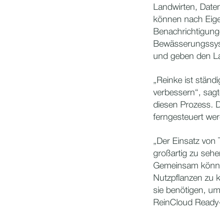
Landwirten, Daten
können nach Eig
Benachrichtigunge
Bewässerungssyst
und geben den Lan
„Reinke ist ständ
verbessern“, sagt
diesen Prozess. 
ferngesteuert wer
„Der Einsatz von
großartig zu seh
Gemeinsam können 
Nutzpflanzen zu k
sie benötigen, um
ReinCloud Ready-L