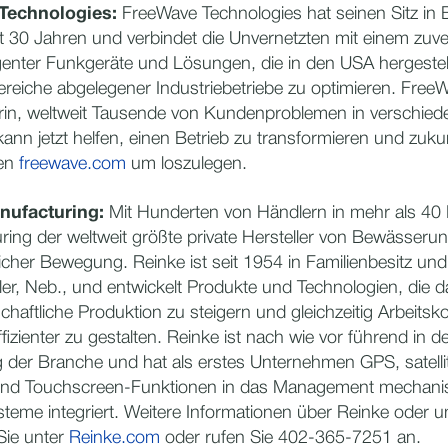
Technologies:
FreeWave Technologies hat seinen Sitz in 
st 30 Jahren und verbindet die Unvernetzten mit einem zuve
genter Funkgeräte und Lösungen, die in den USA hergestel
eiche abgelegener Industriebetriebe zu optimieren. FreeW
darin, weltweit Tausende von Kundenproblemen in verschie
ann jetzt helfen, einen Betrieb zu transformieren und zuku
en
freewave.com
um loszulegen.
nufacturing:
Mit Hunderten von Händlern in mehr als 40 
ring der weltweit größte private Hersteller von Bewässer
tlicher Bewegung. Reinke ist seit 1954 in Familienbesitz und
ler, Neb., und entwickelt Produkte und Technologien, die d
schaftliche Produktion zu steigern und gleichzeitig Arbeits
izienter zu gestalten. Reinke ist nach wie vor führend in d
 der Branche und hat als erstes Unternehmen GPS, satelli
nd Touchscreen-Funktionen in das Management mechani
eme integriert. Weitere Informationen über Reinke oder 
 Sie unter
Reinke.com
oder rufen Sie 402-365-7251 an.