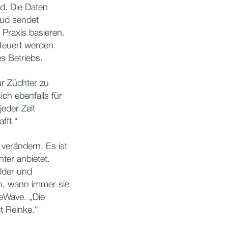
nd. Die Daten
ud sendet
 Praxis basieren.
teuert werden
s Betriebs.
ür Züchter zu
ch ebenfalls für
eder Zeit
fft.“
verändern. Es ist
ter anbietet.
lder und
n, wann immer sie
eeWave. „Die
t Reinke.“