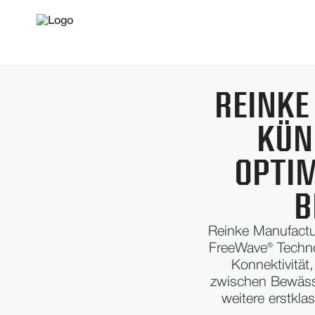
REINKE
KÜN
OPTI
B
Reinke Manufactu
FreeWave® Technol
Konnektivität
zwischen Bewässe
weitere erstkla