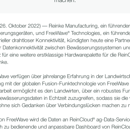
machen.
 26. Oktober 2022) — Reinke Manufacturing, ein führender
erungsgeräten, und FreeWave® Technologies, ein führen
ieller drahtloser Konnektivität, kündigten heute eine Partne
r Datenkonnektivität zwischen Bewässerungssystemen un
für eine weitere erstklassige Hardwarepalette für die Rein
nke.
ave verfügen über jahrelange Erfahrung in der Landwirts
ng mit der globalen Fusion-Funktechnologie von FreeWave 
beit ermöglicht es den Landwirten, über ein robustes Fu
Bewässerungsdaten in Echtzeit zuzugreifen, sodass sie die 
 ohne sich Gedanken über Verbindungslücken machen zu
von FreeWave wird die Daten an ReinCloud® ag-Data-Servic
fach zu bedienende und anpassbare Dashboard von ReinClo