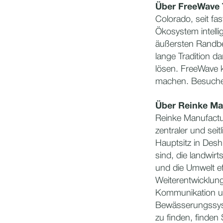
Über FreeWave 
Colorado, seit fa
Ökosystem intelli
äußersten Randber
lange Tradition 
lösen. FreeWave k
machen. Besuch
Über Reinke Ma
Reinke Manufactu
zentraler und sei
Hauptsitz in Desh
sind, die landwirt
und die Umwelt eff
Weiterentwicklung
Kommunikation u
Bewässerungssyst
zu finden, finden