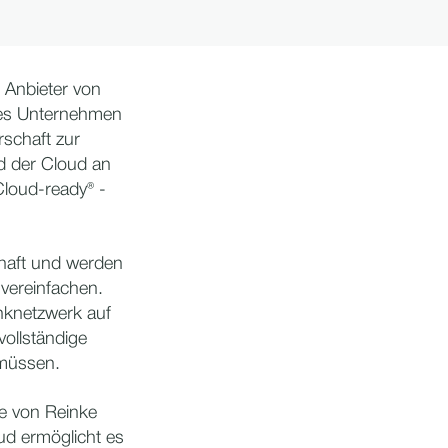
 Anbieter von
des Unternehmen
rschaft zur
d der Cloud an
Cloud-ready® -
chaft und werden
vereinfachen.
nknetzwerk auf
vollständige
 müssen.
e von Reinke
ud ermöglicht es