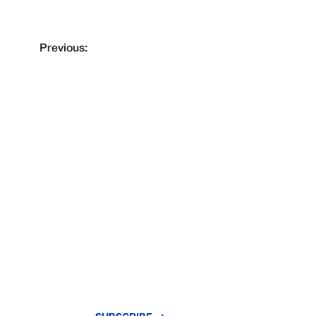
Previous:
VERPASSE NIE 
UPDATE
Abonnieren Sie unseren Newsletter und ble
neuesten Nachrichten und Erkenntnisse a