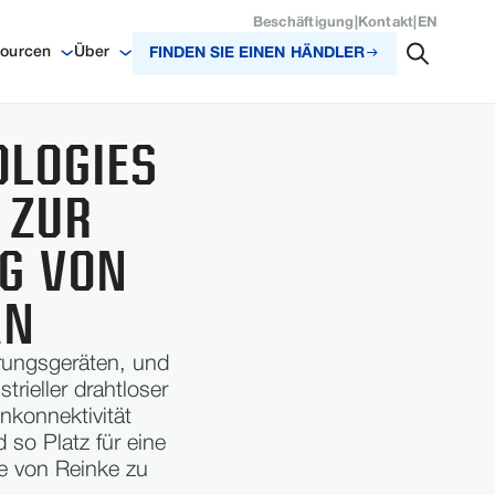
Beschäftigung
|
Kontakt
|
EN
ourcen
Über
FINDEN SIE EINEN HÄNDLER
OLOGIES
 ZUR
G VON
AN
rungsgeräten, und
rieller drahtloser
nkonnektivität
so Platz für eine
te von Reinke zu