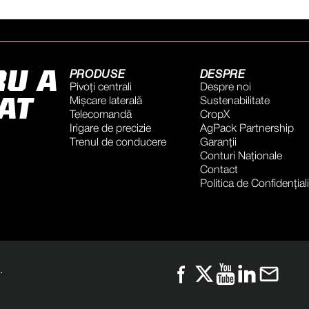
RU A
PRODUSE
DESPRE
Pivoți centrali
Despre noi
AT
Mișcare laterală
Sustenabilitate
Telecomandă
CropX
Irigare de precizie
AgPack Partnership
Trenul de conducere
Garanţii
Conturi Naţionale
Contact
Politica de Confidențial
.