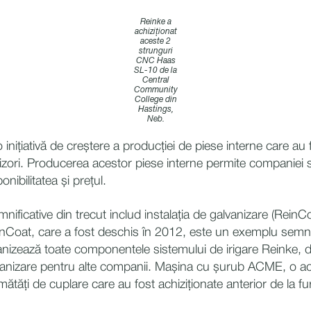
Reinke a
achiziționat
aceste 2
strunguri
CNC Haas
SL-10 de la
Central
Community
College din
Hastings,
Neb.
 inițiativă de creștere a producției de piese interne care au 
rnizori. Producerea acestor piese interne permite companiei 
onibilitatea și prețul.
ficative din trecut includ instalația de galvanizare (ReinC
oat, care a fost deschis în 2012, este un exemplu semnif
nizează toate componentele sistemului de irigare Reinke, da
anizare pentru alte companii. Mașina cu șurub ACME, o achi
tăți de cuplare care au fost achiziționate anterior de la fur