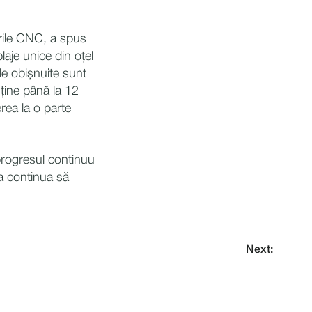
urile CNC, a spus
aje unice din oțel
ele obișnuite sunt
nține până la 12
rea la o parte
progresul continuu
va continua să
Next: