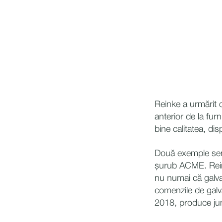
Reinke a urmărit o
anterior de la fu
bine calitatea, disp
Două exemple semni
șurub ACME. ReinC
nu numai că galva
comenzile de galv
2018, produce jumă