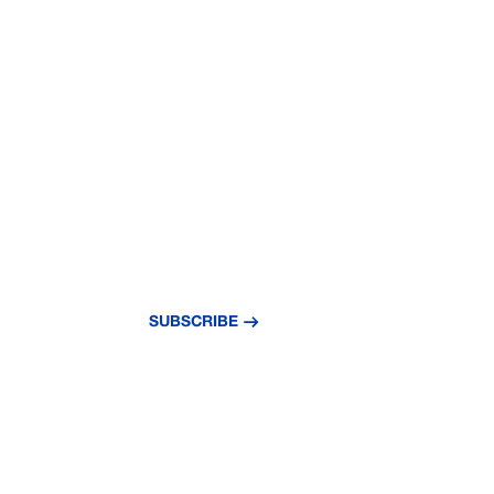
NEVER MISS A
UPDATE
Subscribe to our newsletter and stay updat
news and insights.
SUBSCRIBE