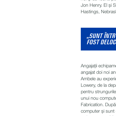
Jon Henry. El și S
Hastings, Nebras
„SUNT ÎNTR
FOST DELOC 
Angajații echipame
angajat doi noi a
Ambele au experien
Lowery, de la dep
pentru strungurile
unui nou computer
Fabrication. După 
computer și sunt c