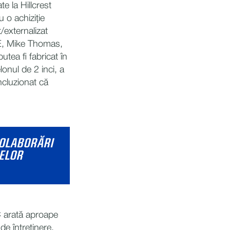
e la Hillcrest
 o achiziție
/externalizat
ACE, Mike Thomas,
tea fi fabricat în
lonul de 2 inci, a
ncluzionat că
COLABORĂRI
BELOR
NC arată aproape
e întreținere,