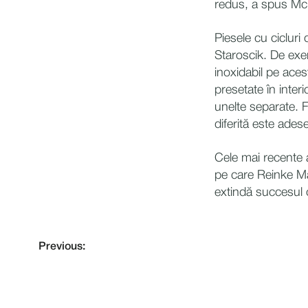
redus, a spus Mc
Piesele cu ciclur
Staroscik. De exe
inoxidabil pe aces
presetate în inter
unelte separate. F
diferită este ades
Cele mai recente 
pe care Reinke Man
extindă succesul 
Previous: