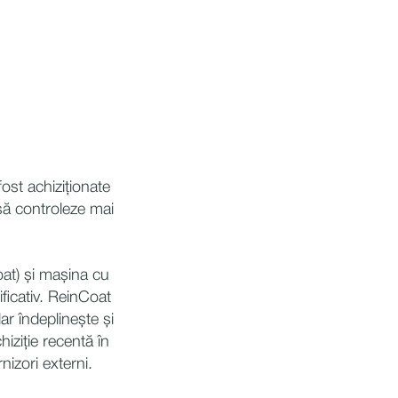
fost achiziționate
să controleze mai
oat) și mașina cu
icativ. ReinCoat
r îndeplinește și
ziție recentă în
nizori externi.