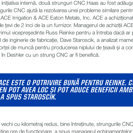
inițiativa internă, două strunguri CNC Haas au fost adăugat
gurile CNC ajută la rezolvarea unei probleme similare pentru
 ACE Irrigation & ACE Eaton Metals, Inc. ACE a achiziționat
de țevi de 2 inci de la un furnizor. Managerul de achiziții 
rimul vicepreședinte Russ Reinke pentru a întreba dacă ar pu
l de inginerie de fabricație, Dave Staroscik, a analizat mame
forței de muncă pentru producerea niplului de țeavă și a co
 în Deshler cu un strung CNC ar fi benefică.
 ACE ESTE O POTRIVIRE BUNĂ PENTRU REINKE. 
EN POT AVEA LOC ȘI POT ADUCE BENEFICII AM
 A SPUS STAROSCIK.
r vechi cu kilometraj redus, bine întreținute, strungurile C
puține ore de funcționare, a spus managerul echipamentelor d