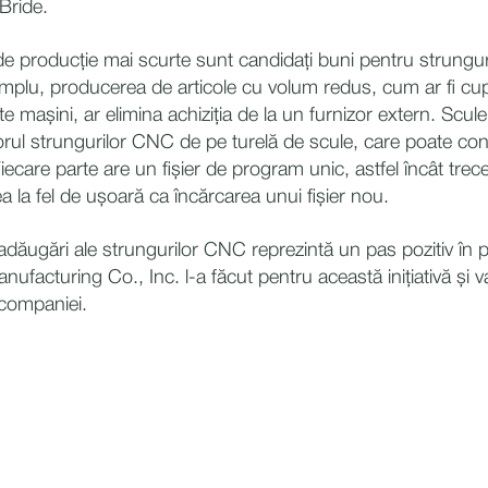
Bride.
i de producție mai scurte sunt candidați buni pentru strung
mplu, producerea de articole cu volum redus, cum ar fi cupl
te mașini, ar elimina achiziția de la un furnizor extern. Scul
iorul strungurilor CNC de pe turelă de scule, care poate co
iecare parte are un fișier de program unic, astfel încât trece
ea la fel de ușoară ca încărcarea unui fișier nou.
adăugări ale strungurilor CNC reprezintă un pas pozitiv în 
ufacturing Co., Inc. l-a făcut pentru această inițiativă și 
companiei.