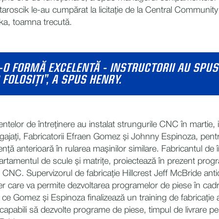
taroscik le-au cumpărat la licitație de la Central Community
ka, toamna trecută.
-O FORMĂ EXCELENTĂ - INSTRUCTORII AU SPUS
FOLOSIȚI”, A SPUS HENRY.
ntelor de întreținere au instalat strungurile CNC în martie,
ngajați, Fabricatorii Efraen Gomez și Johnny Espinoza, pent
ță anterioară în rularea mașinilor similare. Fabricantul de î
artamentul de scule și matrițe, proiectează în prezent pro
 CNC. Supervizorul de fabricație Hillcrest Jeff McBride ant
 care va permite dezvoltarea programelor de piese în cadru
ce Gomez și Espinoza finalizează un training de fabricație 
apabili să dezvolte programe de piese, timpul de livrare pen