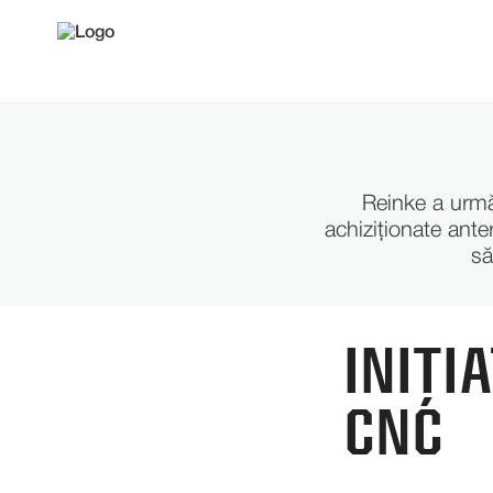
Reinke a urmăr
achiziționate ante
să
INIȚI
CNC