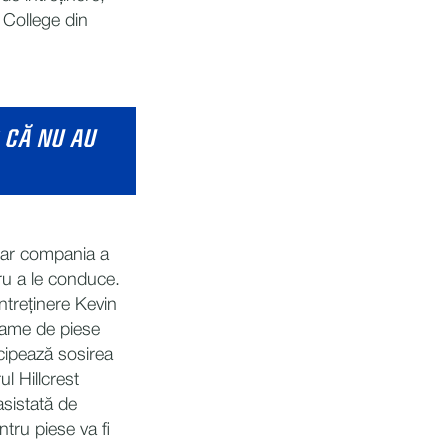
 College din
 CĂ NU AU
 iar compania a
ru a le conduce.
ntreținere Kevin
grame de piese
icipează sosirea
l Hillcrest
asistată de
tru piese va fi