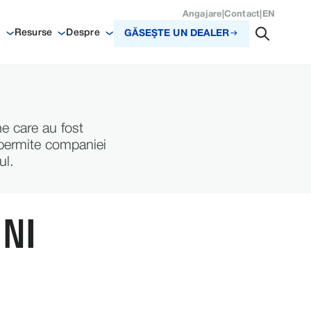
Angajare
|
Contact
|
EN
i
Resurse
Despre
GĂSEŞTE UN DEALER
ne care au fost
e permite companiei
ul.
INI