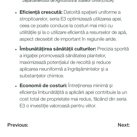
Departamentului de Agricultură al Statelor Unite (USDA).
Eficiență crescută:
Datorită spațierii uniforme a
stropitoarelor, seria E3 optimizează utilizarea apei,
ceea ce poate conduce la costuri mai mici cu
utilitățile și la o utilizare eficientă a resurselor de apă,
aspect deosebit de important în regiunile aride.
Îmbunătățirea sănătății culturilor:
Precizia sporită
a irigației promovează sănătatea plantelor,
maximizează potențialul de recoltă și reduce
aplicarea neuniformă a îngrășămintelor și a
substanțelor chimice.
Economii de costuri:
Întreținerea minimă și
eficiența îmbunătățită a aplicării apei contribuie la un
cost total de proprietate mai redus, făcând din seria
E3 o investiție valoroasă pentru viitor.
Previous:
Next: