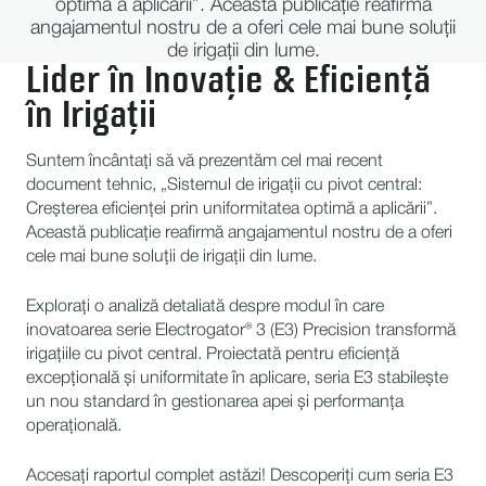
optimă a aplicării”. Această publicație reafirmă
angajamentul nostru de a oferi cele mai bune soluții
de irigații din lume.
Lider în Inovație & Eficiență
în Irigații
Suntem încântați să vă prezentăm cel mai recent
document tehnic, „Sistemul de irigații cu pivot central:
Creșterea eficienței prin uniformitatea optimă a aplicării”.
Această publicație reafirmă angajamentul nostru de a oferi
cele mai bune soluții de irigații din lume.
Explorați o analiză detaliată despre modul în care
inovatoarea serie Electrogator® 3 (E3) Precision transformă
irigațiile cu pivot central. Proiectată pentru eficiență
excepțională și uniformitate în aplicare, seria E3 stabilește
un nou standard în gestionarea apei și performanța
operațională.
Accesați raportul complet astăzi! Descoperiți cum seria E3