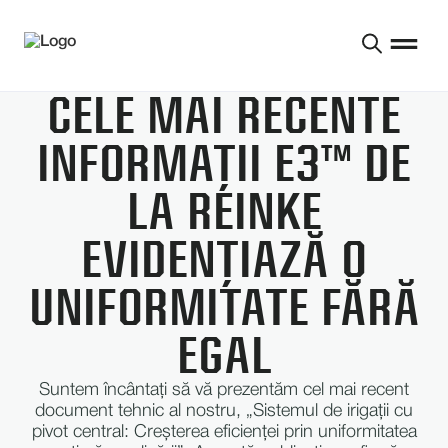
CELE MAI RECENTE
INFORMAȚII E3™ DE
LA REINKE
EVIDENȚIAZĂ O
UNIFORMITATE FĂRĂ
EGAL
Suntem încântați să vă prezentăm cel mai recent
document tehnic al nostru, „Sistemul de irigații cu
pivot central: Creșterea eficienței prin uniformitatea