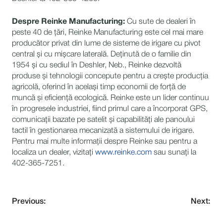
Despre Reinke Manufacturing:
Cu sute de dealeri în
peste 40 de țări, Reinke Manufacturing este cel mai mare
producător privat din lume de sisteme de irigare cu pivot
central și cu mișcare laterală. Deținută de o familie din
1954 și cu sediul în Deshler, Neb., Reinke dezvoltă
produse și tehnologii concepute pentru a crește producția
agricolă, oferind în același timp economii de forță de
muncă și eficiență ecologică. Reinke este un lider continuu
în progresele industriei, fiind primul care a încorporat GPS,
comunicații bazate pe satelit și capabilități ale panoului
tactil în gestionarea mecanizată a sistemului de irigare.
Pentru mai multe informații despre Reinke sau pentru a
localiza un dealer, vizitați
www.reinke.com
sau sunați la
402-365-7251.
Previous:
Next: