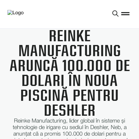
REINKE
MANUFACTURING
ARUNCĂ 100.000 DE
DOLARI ÎN NOUA
PISCINĂ PENTRU
DESHLER
Reinke Manufacturing, lider global în sisteme și
tehnologie de irigare cu sediul în Deshler, Neb, a
anunțat că a promis 100.000 de dolari pentru a