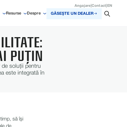
Angajare
|
Contact
|
EN
i
Resurse
Despre
GĂSEŞTE UN DEALER
LITATE:
I PUȚIN
 de soluții pentru
a este integrată în
timp, să își
ale de