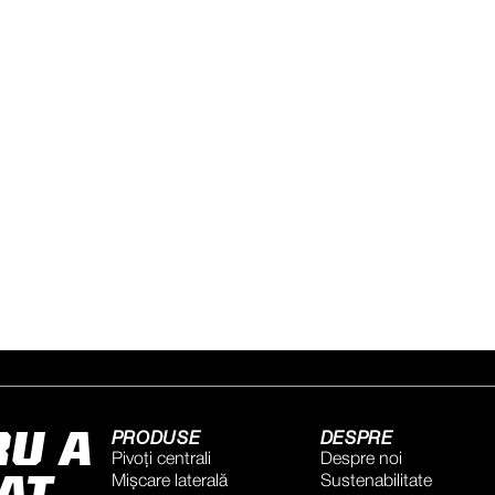
ed with the latest
RU A
PRODUSE
DESPRE
Pivoți centrali
Despre noi
Mișcare laterală
Sustenabilitate