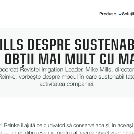
Produse
Soluți
ILLS DESPRE SUSTENABI
 OBȚII MAI MULT CU MA
 acordat Revistei Irrigation Leader, Mike Mills, director
 Reinke, vorbește despre modul în care sustenabilitate
activitatea companiei.
ii Reinke îi ajută pe cultivatori să conserve apa și, în același 
e — un echilibru esențial pentru atingerea obiectivelor glob