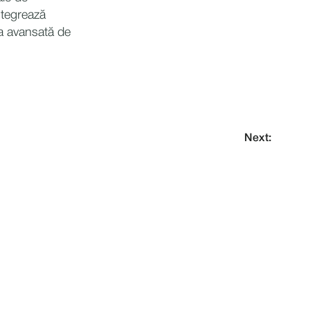
ntegrează
ia avansată de
Next: