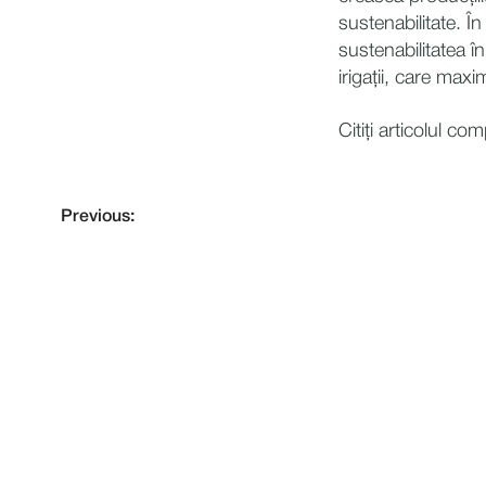
sustenabilitate. Î
sustenabilitatea î
irigații, care maxim
Citiți articolul co
Previous:
NEVER MISS A