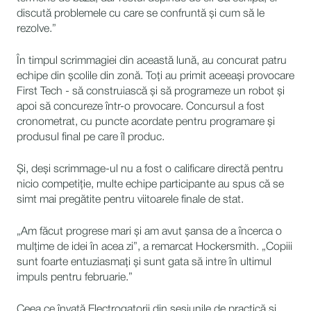
discută problemele cu care se confruntă și cum să le
rezolve.”
În timpul scrimmagiei din această lună, au concurat patru
echipe din școlile din zonă. Toți au primit aceeași provocare
First Tech - să construiască și să programeze un robot și
apoi să concureze într-o provocare. Concursul a fost
cronometrat, cu puncte acordate pentru programare și
produsul final pe care îl produc.
Și, deși scrimmage-ul nu a fost o calificare directă pentru
nicio competiție, multe echipe participante au spus că se
simt mai pregătite pentru viitoarele finale de stat.
„Am făcut progrese mari și am avut șansa de a încerca o
mulțime de idei în acea zi”, a remarcat Hockersmith. „Copiii
sunt foarte entuziasmați și sunt gata să intre în ultimul
impuls pentru februarie.”
Ceea ce învață Electrogatorii din sesiunile de practică și