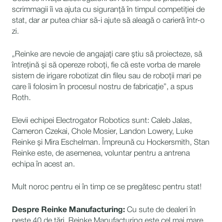
scrimmagii îi va ajuta cu siguranță în timpul competiției de
stat, dar ar putea chiar să-i ajute să aleagă o carieră într-o
zi.
„Reinke are nevoie de angajați care știu să proiecteze, să
întrețină și să opereze roboți, fie că este vorba de marele
sistem de irigare robotizat din fileu sau de roboții mari pe
care îi folosim în procesul nostru de fabricație”, a spus
Roth.
Elevii echipei Electrogator Robotics sunt: Caleb Jalas,
Cameron Czekai, Chole Mosier, Landon Lowery, Luke
Reinke și Mira Eschelman. Împreună cu Hockersmith, Stan
Reinke este, de asemenea, voluntar pentru a antrena
echipa în acest an.
Mult noroc pentru ei în timp ce se pregătesc pentru stat!
Despre Reinke Manufacturing:
Cu sute de dealeri în
peste 40 de țări, Reinke Manufacturing este cel mai mare