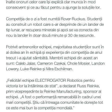
înalte onoruri celor care își explică clar munca în mod
consecvent și ce au făcut pentru a ajunge la soluțiile lor.
Competiția de o zi a fost numită Rover Ruckus. Studenții
au construit un robot care s-ar desprinde de un lander de
tip lunar, ar recupera minerale și apoi se va conecta din
nou la lander în doar două minute și 30 de secunde.
Potrivit antrenorilor echipei, majoritatea studenților sunt în
al doilea an în echipă și experiența din competiția de anul
trecut i-a ajutat sâmbătă. Membrii echipei din acest an
sunt: Caleb Jalas, Cameron Czekai, Chole Mosier, Landon
Lowery, Luke Reinke și Mira Eschilman.
„Felicitări echipei ELECTROGATOR Robotics pentru
victoria lor la întâlnirea de stat”, a declarat Russ Reinke,
prim vicepreședinte la Reinke Manufacturing, sponsor al
echipei. „A fost o performanță remarcabilă în cadrul unei
mari competiții. Știu că întreaga comunitate le dorește tot
ce este mai bun la competiția mondială.”