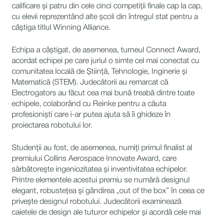
calificare și patru din cele cinci competiții finale cap la cap,
cu elevii reprezentând alte școli din întregul stat pentru a
câștiga titlul Winning Alliance.
Echipa a câștigat, de asemenea, turneul Connect Award,
acordat echipei pe care juriul o simte cel mai conectat cu
comunitatea locală de Știință, Tehnologie, Inginerie și
Matematică (STEM). Judecătorii au remarcat că
Electrogators au făcut cea mai bună treabă dintre toate
echipele, colaborând cu Reinke pentru a căuta
profesioniști care i-ar putea ajuta să îi ghideze în
proiectarea robotului lor.
Studenții au fost, de asemenea, numiți primul finalist al
premiului Collins Aerospace Innovate Award, care
sărbătorește ingeniozitatea și inventivitatea echipelor.
Printre elementele acestui premiu se numără designul
elegant, robustețea și gândirea „out of the box” în ceea ce
privește designul robotului. Judecătorii examinează
caietele de design ale tuturor echipelor și acordă cele mai