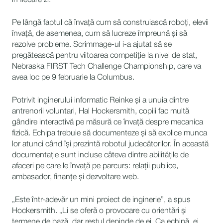
în fiecare zi.”
Pe lângă faptul că învață cum să construiască roboți, elevii
învață, de asemenea, cum să lucreze împreună și să
rezolve probleme. Scrimmage-ul i-a ajutat să se
pregătească pentru viitoarea competiție la nivel de stat,
Nebraska FIRST Tech Challenge Championship, care va
avea loc pe 9 februarie la Columbus.
Potrivit inginerului informatic Reinke și a unuia dintre
antrenorii voluntari, Hal Hockersmith, copiii fac multă
gândire interactivă pe măsură ce învață despre mecanica
fizică. Echipa trebuie să documenteze și să explice munca
lor atunci când își prezintă robotul judecătorilor. În această
documentație sunt incluse câteva dintre abilitățile de
afaceri pe care le învață pe parcurs: relații publice,
ambasador, finanțe și dezvoltare web.
„Este într-adevăr un mini proiect de inginerie”, a spus
Hockersmith. „Li se oferă o provocare cu orientări și
termene de bază, dar restul depinde de ei. Ca echipă, ei