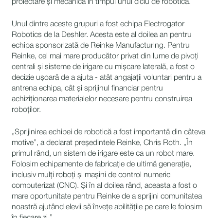
proiectare și mecanică în timpul unui ciclu de robotică.
Unul dintre aceste grupuri a fost echipa Electrogator
Robotics de la Deshler. Acesta este al doilea an pentru
echipa sponsorizată de Reinke Manufacturing. Pentru
Reinke, cel mai mare producător privat din lume de pivoți
centrali și sisteme de irigare cu mișcare laterală, a fost o
decizie ușoară de a ajuta - atât angajații voluntari pentru a
antrena echipa, cât și sprijinul financiar pentru
achiziționarea materialelor necesare pentru construirea
roboților.
„Sprijinirea echipei de robotică a fost importantă din câteva
motive”, a declarat președintele Reinke, Chris Roth. „În
primul rând, un sistem de irigare este ca un robot mare.
Folosim echipamente de fabricație de ultimă generație,
inclusiv mulți roboți și mașini de control numeric
computerizat (CNC). Și în al doilea rând, aceasta a fost o
mare oportunitate pentru Reinke de a sprijini comunitatea
noastră ajutând elevii să învețe abilitățile pe care le folosim