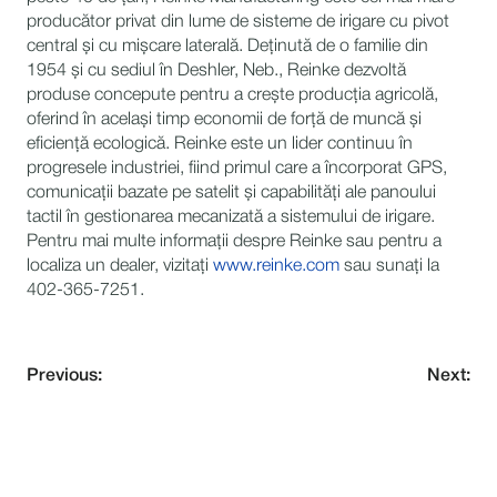
producător privat din lume de sisteme de irigare cu pivot
central și cu mișcare laterală. Deținută de o familie din
1954 și cu sediul în Deshler, Neb., Reinke dezvoltă
produse concepute pentru a crește producția agricolă,
oferind în același timp economii de forță de muncă și
eficiență ecologică. Reinke este un lider continuu în
progresele industriei, fiind primul care a încorporat GPS,
comunicații bazate pe satelit și capabilități ale panoului
tactil în gestionarea mecanizată a sistemului de irigare.
Pentru mai multe informații despre Reinke sau pentru a
localiza un dealer, vizitați
www.reinke.com
sau sunați la
402-365-7251.
Previous:
Next:
NEVER MISS AN UPDATE