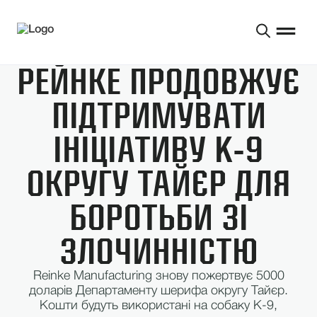
РЕЙНКЕ ПРОДОВЖУЄ
ПІДТРИМУВАТИ
ІНІЦІАТИВУ K-9
ОКРУГУ ТАЙЄР ДЛЯ
БОРОТЬБИ ЗІ
ЗЛОЧИННІСТЮ
Reinke Manufacturing знову пожертвує 5000
доларів Департаменту шерифа округу Тайєр.
Кошти будуть використані на собаку К-9,