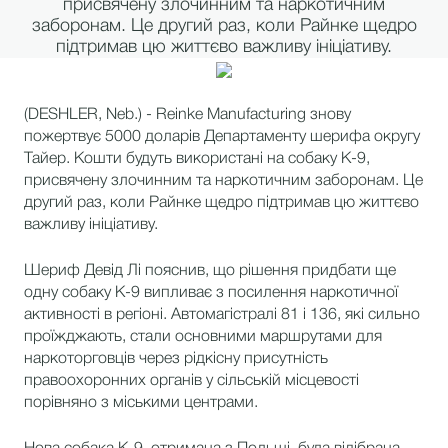
присвячену злочинним та наркотичним
заборонам. Це другий раз, коли Райнке щедро
підтримав цю життєво важливу ініціативу.
(DESHLER, Neb.) - Reinke Manufacturing знову
пожертвує 5000 доларів Департаменту шерифа округу
Тайер. Кошти будуть використані на собаку К-9,
присвячену злочинним та наркотичним заборонам. Це
другий раз, коли Райнке щедро підтримав цю життєво
важливу ініціативу.
Шериф Девід Лі пояснив, що рішення придбати ще
одну собаку К-9 випливає з посилення наркотичної
активності в регіоні. Автомагістралі 81 і 136, які сильно
проїжджають, стали основними маршрутами для
наркоторговців через рідкісну присутність
правоохоронних органів у сільській місцевості
порівняно з міськими центрами.