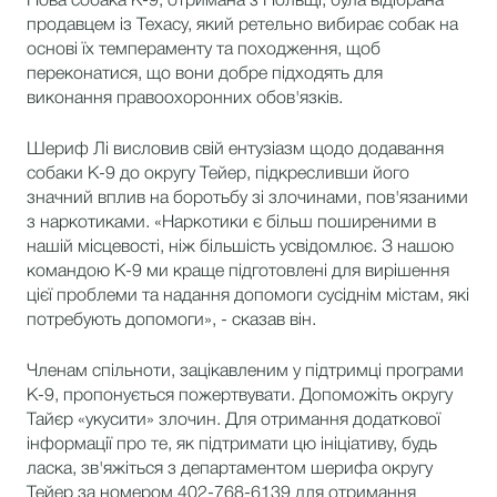
Нова собака K-9, отримана з Польщі, була відібрана
продавцем із Техасу, який ретельно вибирає собак на
основі їх темпераменту та походження, щоб
переконатися, що вони добре підходять для
виконання правоохоронних обов'язків.
Шериф Лі висловив свій ентузіазм щодо додавання
собаки К-9 до округу Тейер, підкресливши його
значний вплив на боротьбу зі злочинами, пов'язаними
з наркотиками. «Наркотики є більш поширеними в
нашій місцевості, ніж більшість усвідомлює. З нашою
командою K-9 ми краще підготовлені для вирішення
цієї проблеми та надання допомоги сусіднім містам, які
потребують допомоги», - сказав він.
Членам спільноти, зацікавленим у підтримці програми
K-9, пропонується пожертвувати. Допоможіть округу
Тайєр «укусити» злочин. Для отримання додаткової
інформації про те, як підтримати цю ініціативу, будь
ласка, зв'яжіться з департаментом шерифа округу
Тейер за номером 402-768-6139 для отримання