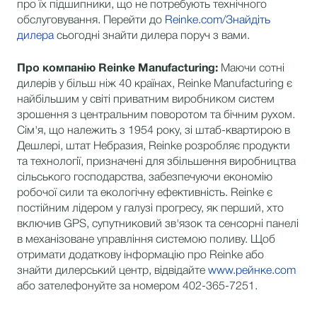
про їх підшипники, що не потребують технічного
обслуговування. Перейти до
Reinke.com/Знайдіть
дилера
сьогодні знайти дилера поруч з вами.
Про компанію Reinke Manufacturing:
Маючи сотні
дилерів у більш ніж 40 країнах, Reinke Manufacturing є
найбільшим у світі приватним виробником систем
зрошення з центральним поворотом та бічним рухом.
Сім'я, що належить з 1954 року, зі штаб-квартирою в
Дешлері, штат Небразия, Reinke розробляє продукти
та технології, призначені для збільшення виробництва
сільського господарства, забезпечуючи економію
робочої сили та екологічну ефективність. Reinke є
постійним лідером у галузі прогресу, як перший, хто
включив GPS, супутниковий зв'язок та сенсорні панелі
в механізоване управління системою поливу. Щоб
отримати додаткову інформацію про Reinke або
знайти дилерський центр, відвідайте
www.рейнке.com
або зателефонуйте за номером 402-365-7251.