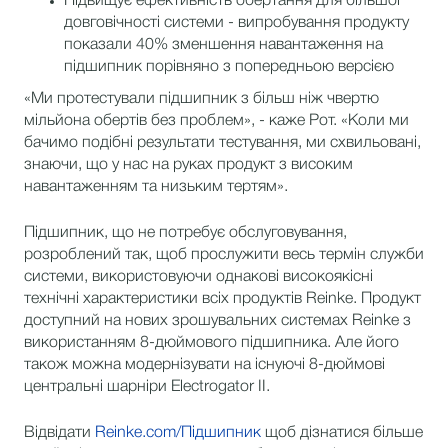
Підвищує ефективність обертання для більшої
довговічності системи - випробування продукту
показали 40% зменшення навантаження на
підшипник порівняно з попередньою версією
«Ми протестували підшипник з більш ніж чвертю
мільйона обертів без проблем», - каже Рот. «Коли ми
бачимо подібні результати тестування, ми схвильовані,
знаючи, що у нас на руках продукт з високим
навантаженням та низьким тертям».
Підшипник, що не потребує обслуговування,
розроблений так, щоб прослужити весь термін служби
системи, використовуючи однакові високоякісні
технічні характеристики всіх продуктів Reinke. Продукт
доступний на нових зрошувальних системах Reinke з
використанням 8-дюймового підшипника. Але його
також можна модернізувати на існуючі 8-дюймові
центральні шарніри Electrogator II.
Відвідати
Reinke.com/Підшипник
щоб дізнатися більше