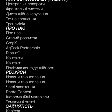
Центральні повороти
Фронтальні системи
Дистанційне керування
Точне зрошення
Трансмісія
ПРО НАС
Про нас
Сталий розвиток
CropX
AgPack Partnership
Гарантії
Контакти
Контакт
Політика конфіденційності
РЕСУРСИ
Новини та оновлення
Новини та оновлення
Часті запитання
Photo Contest
Інформаційні матеріали
Тематичні статті
ЗАЙНЯТІСТЬ
Кар'єра