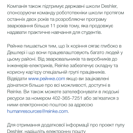
Компанія також підтримує державні школи Deshler,
спонсоруючи команду робототехніки школи протягом
останніх двох років та розробляючи програму
зварювання більше 11 років тому, яка продовжує
надавати практичне навчання для студентів.
Рейнке пишається тим, що їх коріння сягає глибоко в
Дешлері і що вони працевлаштовують багато людей у
цьому районі. Від зварювальників та виробників до
інженерів-електриків, Reinke забезпечує складну та
корисну кар'єру спеціальній групі працівників.
Відвідати
www.рейнке.com
якщо ви зацікавлені
дізнатися більше про всі можливості, доступні в
Reinke. Ви також можете зателефонувати в людські
ресурси за номером 402-365-7251 або зв'язатися з
ними електронною поштою за адресою
humanresources@reinke.com
.
Для отримання додаткової інформації про проект пулу
Deshler, надішліть електронну пошту