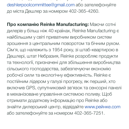
deshlerpoolcommittee@gmail.com
або зателефонуйте
до міста Дешлер за номером 402-365-4260.
Про компанію Reinke Manufacturing:
Маючи сотні
дилерів у більш ніж 40 країнах, Reinke Manufacturing є
найбільшим у світі приватним виробником систем
зрошення з центральним поворотом та бічним рухом.
Сім'я, що належить з 1954 року, зі штаб-квартирою в
Дешлері, штат Небразия, Reinke розробляє продукти
та технології, призначені для збільшення виробництва
сільського господарства, забезпечуючи економію
робочої сили та екологічну ефективність. Reinke є
постійним лідером у галузі прогресу, як перший, хто
включив GPS, супутниковий зв'язок та сенсорні панелі
в механізоване управління системою поливу. Щоб
отримати додаткову інформацію про Reinke або
знайти дилерський центр, відвідайте
www.рейнке.com
або зателефонуйте за номером 402-365-7251.