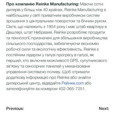
Про компанію Reinke Manufacturing:
Маючи сотні
дилерів у більш ніж 40 країнах, Reinke Manufacturing є
найбільшим у світі приватним виробником систем
зрошення з центральним поворотом та бічним рухом.
Сім'я, що належить з 1954 року і має штаб-квартиру в
Дешлері, штат Небразия, Reinke розробляє продукти
та технології, призначені для збільшення виробництва
сільського господарства, забезпечуючи економію
робочої сили та екологічну ефективність. Reinke є
постійним лідером у галузі прогресу в галузі, як
перший, хто включив можливості GPS, супутникового
зв'язку та сенсорних панелей у механізоване
управління системою поливу. Щоб отримати
додаткову інформацію про Reinke або знайти
дилерський центр, відвідайте
Рейнке.com
або
зателефонуйте за номером 402-365-7251.
Previous:
Next: