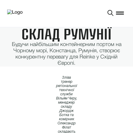
СКЛАД РУМУНІЇ
Будучи найбільшим контейнерним портом на
Чорному морі, Констанца, Румунія, створює
конкурентну перевагу для Reinke у Східній
Європі.
Зліва
тренер
регіональної
технічної
служби
Вільям Чиру,
менеджер
складу
Джордж
Ботка та
комірник
Олександр
Філат
складають