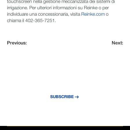
touchscreen nella gestione meccanizzata dei sistemi di
irrigazione. Per ulteriori informazioni su Reinke o per
individuare una concessionaria, visita
Reinke.com
o
chiama il 402-365-7251.
Previous:
Next:
NEVER MISS AN UPDATE
Subscribe to our newsletter and stay
updated with the latest news and insights.
SUBSCRIBE