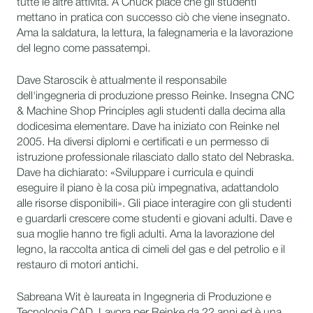
tutte le altre attività. A Chuck piace che gli studenti
mettano in pratica con successo ciò che viene insegnato.
Ama la saldatura, la lettura, la falegnameria e la lavorazione
del legno come passatempi.
Dave Staroscik è attualmente il responsabile
dell'ingegneria di produzione presso Reinke. Insegna CNC
& Machine Shop Principles agli studenti dalla decima alla
dodicesima elementare. Dave ha iniziato con Reinke nel
2005. Ha diversi diplomi e certificati e un permesso di
istruzione professionale rilasciato dallo stato del Nebraska.
Dave ha dichiarato: «Sviluppare i curricula e quindi
eseguire il piano è la cosa più impegnativa, adattandolo
alle risorse disponibili». Gli piace interagire con gli studenti
e guardarli crescere come studenti e giovani adulti. Dave e
sua moglie hanno tre figli adulti. Ama la lavorazione del
legno, la raccolta antica di cimeli del gas e del petrolio e il
restauro di motori antichi.
Sabreana Wit è laureata in Ingegneria di Produzione e