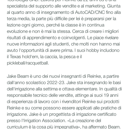
Tecnologia CAD. Lavora per Reinke da 22 anni ed è una
specialista del supporto alle vendite e al marketing. Giunta
al quarto anno di insegnamento di AutoCAD/CNC fino alla
terza media, la parte più difficile per lei è prepararsi per la
lezione ogni giorno, perché la classe è in continua
evoluzione e non è mai la stessa. Cerca di creare i migliori
risultati di apprendimento e coinvolgenti. Le piace rivelare
nuove informazioni agli studenti, che molti non hanno mai
avuto l'opportunità di avere prima. I suoi hobby includono
il Texas hold'em, la caccia, la pesca e il
pickleball/racquetball.
Jake Beam è uno dei nuovi insegnanti di Reinke, a partire
dall'anno scolastico 2022-23. Jake sta insegnando le basi
dell'irrigazione alla settima e ottava elementare. In qualità di
responsabile tecnico delle vendite, attinge ai suoi 19 anni
di esperienza di lavoro con i rivenditori Reinke sui prodotti
Reinke e su come possono essere applicati alle pratiche di
irrigazione. Jake è un progettista di irrigazione certificato
presso l'Irrigation Association. «La creazione del
curriculum è la cosa più impegnativa», ha affermato Beam.