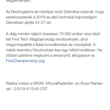
világversenyen.”
Az Electrogators és robotjuk most Detroitba utaznak, hogy
versenyezzenek a 2019-es első technikai bajnokságon
Detroitban április 24-27-én.
A világ minden tájáról összesen 70 000 ember vesz részt
két First Tech Világbajnokság rendezvényén, ahol
megünnepelték a fiatal innovátorokat és robotjaikat. A
másik esemény Houstonban lesz egy héttel korábban. Ha
többet szeretne megtudni a versenyről, látogasson el
FirstChampionship.org
.
Rádiós interjú a KRVN/ @RuralRadioNet -en Russ Reinke-
val - 2/5/19 @12:45 CST