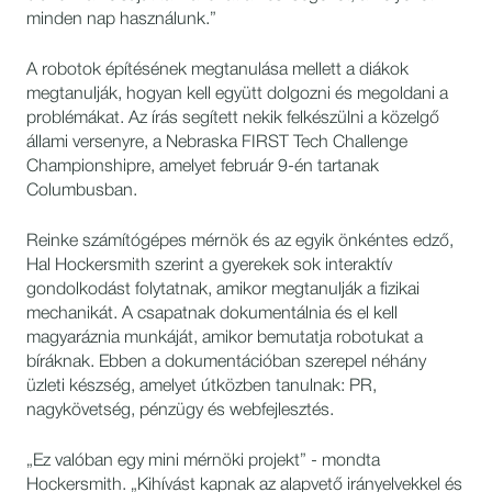
minden nap használunk.”
A robotok építésének megtanulása mellett a diákok
megtanulják, hogyan kell együtt dolgozni és megoldani a
problémákat. Az írás segített nekik felkészülni a közelgő
állami versenyre, a Nebraska FIRST Tech Challenge
Championshipre, amelyet február 9-én tartanak
Columbusban.
Reinke számítógépes mérnök és az egyik önkéntes edző,
Hal Hockersmith szerint a gyerekek sok interaktív
gondolkodást folytatnak, amikor megtanulják a fizikai
mechanikát. A csapatnak dokumentálnia és el kell
magyaráznia munkáját, amikor bemutatja robotukat a
bíráknak. Ebben a dokumentációban szerepel néhány
üzleti készség, amelyet útközben tanulnak: PR,
nagykövetség, pénzügy és webfejlesztés.
„Ez valóban egy mini mérnöki projekt” - mondta
Hockersmith. „Kihívást kapnak az alapvető irányelvekkel és