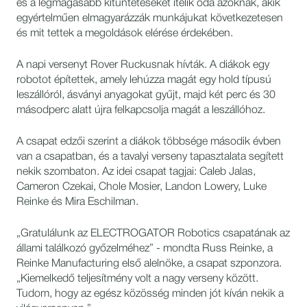
és a legmagasabb kitüntetéseket ítélik oda azoknak, akik
egyértelműen elmagyarázzák munkájukat következetesen
és mit tettek a megoldások elérése érdekében.
A napi versenyt Rover Ruckusnak hívták. A diákok egy
robotot építettek, amely lehúzza magát egy hold típusú
leszállóról, ásványi anyagokat gyűjt, majd két perc és 30
másodperc alatt újra felkapcsolja magát a leszállóhoz.
A csapat edzői szerint a diákok többsége második évben
van a csapatban, és a tavalyi verseny tapasztalata segített
nekik szombaton. Az idei csapat tagjai: Caleb Jalas,
Cameron Czekai, Chole Mosier, Landon Lowery, Luke
Reinke és Mira Eschilman.
„Gratulálunk az ELECTROGATOR Robotics csapatának az
állami találkozó győzelméhez” - mondta Russ Reinke, a
Reinke Manufacturing első alelnöke, a csapat szponzora.
„Kiemelkedő teljesítmény volt a nagy verseny között.
Tudom, hogy az egész közösség minden jót kíván nekik a