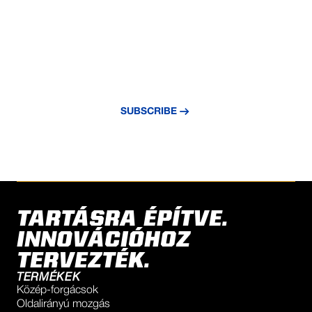
NEVER MISS AN UPDATE
Subscribe to our newsletter and stay
updated with the latest news and insights.
SUBSCRIBE
TARTÁSRA ÉPÍTVE.
INNOVÁCIÓHOZ
TERVEZTÉK.
TERMÉKEK
Közép-forgácsok
Oldalirányú mozgás