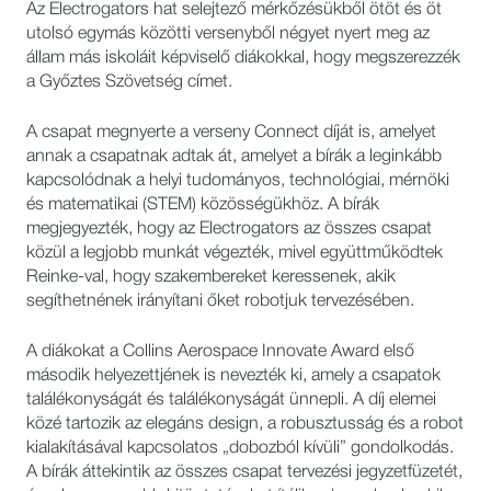
Az Electrogators hat selejtező mérkőzésükből ötöt és öt
utolsó egymás közötti versenyből négyet nyert meg az
állam más iskoláit képviselő diákokkal, hogy megszerezzék
a Győztes Szövetség címet.
A csapat megnyerte a verseny Connect díját is, amelyet
annak a csapatnak adtak át, amelyet a bírák a leginkább
kapcsolódnak a helyi tudományos, technológiai, mérnöki
és matematikai (STEM) közösségükhöz. A bírák
megjegyezték, hogy az Electrogators az összes csapat
közül a legjobb munkát végezték, mivel együttműködtek
Reinke-val, hogy szakembereket keressenek, akik
segíthetnének irányítani őket robotjuk tervezésében.
A diákokat a Collins Aerospace Innovate Award első
második helyezettjének is nevezték ki, amely a csapatok
találékonyságát és találékonyságát ünnepli. A díj elemei
közé tartozik az elegáns design, a robusztusság és a robot
kialakításával kapcsolatos „dobozból kívüli” gondolkodás.
A bírák áttekintik az összes csapat tervezési jegyzetfüzetét,