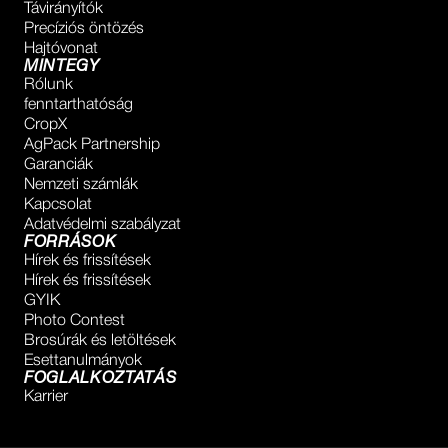
Távirányítók
Precíziós öntözés
Hajtóvonat
MINTEGY
Rólunk
fenntarthatóság
CropX
AgPack Partnership
Garanciák
Nemzeti számlák
Kapcsolat
Adatvédelmi szabályzat
FORRÁSOK
Hírek és frissítések
Hírek és frissítések
GYIK
Photo Contest
Brosúrák és letöltések
Esettanulmányok
FOGLALKOZTATÁS
Karrier