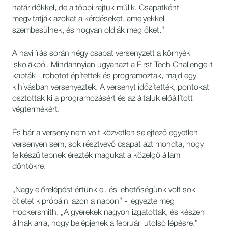
határidőkkel, de a többi rajtuk múlik. Csapatként
megvitatják azokat a kérdéseket, amelyekkel
szembesülnek, és hogyan oldják meg őket.”
A havi írás során négy csapat versenyzett a környéki
iskolákból. Mindannyian ugyanazt a First Tech Challenge-t
kapták - robotot építettek és programoztak, majd egy
kihívásban versenyeztek. A versenyt időzítették, pontokat
osztottak ki a programozásért és az általuk előállított
végtermékért.
És bár a verseny nem volt közvetlen selejtező egyetlen
versenyen sem, sok résztvevő csapat azt mondta, hogy
felkészültebnek érezték magukat a közelgő állami
döntőkre.
„Nagy előrelépést értünk el, és lehetőségünk volt sok
ötletet kipróbálni azon a napon” - jegyezte meg
Hockersmith. „A gyerekek nagyon izgatottak, és készen
állnak arra, hogy belépjenek a februári utolsó lépésre.”