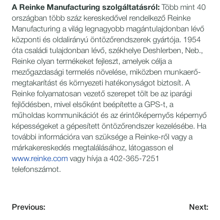
A Reinke Manufacturing szolgáltatásról:
Több mint 40
országban több száz kereskedővel rendelkező Reinke
Manufacturing a világ legnagyobb magántulajdonban lévő
központi és oldalirányú öntözőrendszerek gyártója. 1954
óta családi tulajdonban lévő, székhelye Deshlerben, Neb.,
Reinke olyan termékeket fejleszt, amelyek célja a
mezőgazdasági termelés növelése, miközben munkaerő-
megtakarítást és környezeti hatékonyságot biztosít. A
Reinke folyamatosan vezető szerepet tölt be az iparági
fejlődésben, mivel elsőként beépítette a GPS-t, a
műholdas kommunikációt és az érintőképernyős képernyő
képességeket a gépesített öntözőrendszer kezelésébe. Ha
további információra van szüksége a Reinke-ről vagy a
márkakereskedés megtalálásához, látogasson el
www.reinke.com
vagy hívja a 402-365-7251
telefonszámot.
Previous:
Next: