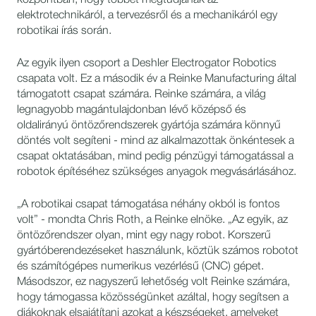
központban, hogy többet megtudjanak az
elektrotechnikáról, a tervezésről és a mechanikáról egy
robotikai írás során.
Az egyik ilyen csoport a Deshler Electrogator Robotics
csapata volt. Ez a második év a Reinke Manufacturing által
támogatott csapat számára. Reinke számára, a világ
legnagyobb magántulajdonban lévő középső és
oldalirányú öntözőrendszerek gyártója számára könnyű
döntés volt segíteni - mind az alkalmazottak önkéntesek a
csapat oktatásában, mind pedig pénzügyi támogatással a
robotok építéséhez szükséges anyagok megvásárlásához.
„A robotikai csapat támogatása néhány okból is fontos
volt” - mondta Chris Roth, a Reinke elnöke. „Az egyik, az
öntözőrendszer olyan, mint egy nagy robot. Korszerű
gyártóberendezéseket használunk, köztük számos robotot
és számítógépes numerikus vezérlésű (CNC) gépet.
Másodszor, ez nagyszerű lehetőség volt Reinke számára,
hogy támogassa közösségünket azáltal, hogy segítsen a
diákoknak elsajátítani azokat a készségeket, amelyeket