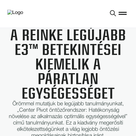
A REINKE LEGÚJABB
E3™ BETEKINTÉSEI
KIEMELIK A
PÁRATLAN
EGYSÉGESSÉGET
Örömmel mutatjuk be legújabb tanulmányunkat,
„Center Pivot öntözőrendszer: Hatékonyság
növelése az alkalmazás optimális egységességével”
című tanulmányunkat. Ez a kiadvány megerősíti
elkötelezettségünket a világ legjobb öntözési
megoldásainak biztosítása iránt.