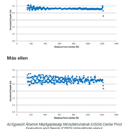
Más ellen
Az Egyesült Államok Mezőgazdasági Minisztériumának (USDA) Center Pivot
Evaluation and Design (CPED) szimulátorán alapul.