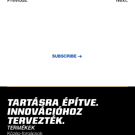
Previous:
Next:
NEVER MISS AN UPDATE
Subscribe to our newsletter and stay
updated with the latest news and insights.
SUBSCRIBE
TARTÁSRA ÉPÍTVE.
INNOVÁCIÓHOZ
TERVEZTÉK.
TERMÉKEK
Közép-forgácsok