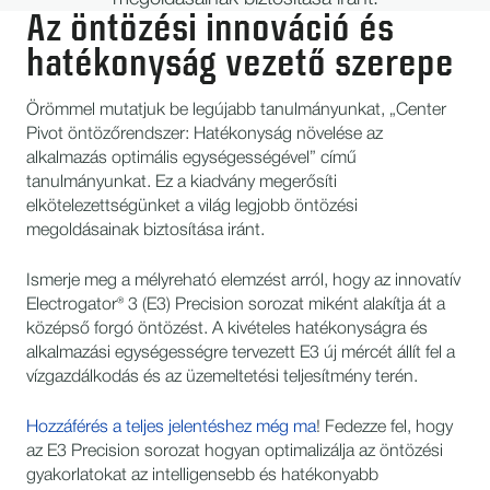
Az öntözési innováció és
hatékonyság vezető szerepe
Örömmel mutatjuk be legújabb tanulmányunkat, „Center
Pivot öntözőrendszer: Hatékonyság növelése az
alkalmazás optimális egységességével” című
tanulmányunkat. Ez a kiadvány megerősíti
elkötelezettségünket a világ legjobb öntözési
megoldásainak biztosítása iránt.
Ismerje meg a mélyreható elemzést arról, hogy az innovatív
Electrogator® 3 (E3) Precision sorozat miként alakítja át a
középső forgó öntözést. A kivételes hatékonyságra és
alkalmazási egységességre tervezett E3 új mércét állít fel a
vízgazdálkodás és az üzemeltetési teljesítmény terén.
Hozzáférés a teljes jelentéshez még ma
! Fedezze fel, hogy
az E3 Precision sorozat hogyan optimalizálja az öntözési
gyakorlatokat az intelligensebb és hatékonyabb