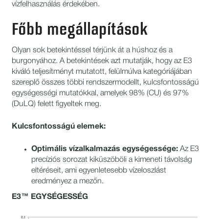
vízfelhasználás érdekében.
Főbb megállapítások
Olyan sok betekintéssel térjünk át a húshoz és a
burgonyához. A betekintések azt mutatják, hogy az E3
kiváló teljesítményt mutatott, felülmúlva kategóriájában
szereplő összes többi rendszermodellt, kulcsfontosságú
egységességi mutatókkal, amelyek 98% (CU) és 97%
(DuLQ) felett figyeltek meg.
Kulcsfontosságú elemek:
Optimális vízalkalmazás egységessége:
Az E3
precíziós sorozat kiküszöböli a kimeneti távolság
eltéréseit, ami egyenletesebb vízeloszlást
eredményez a mezőn.
E3™ EGYSÉGESSÉG