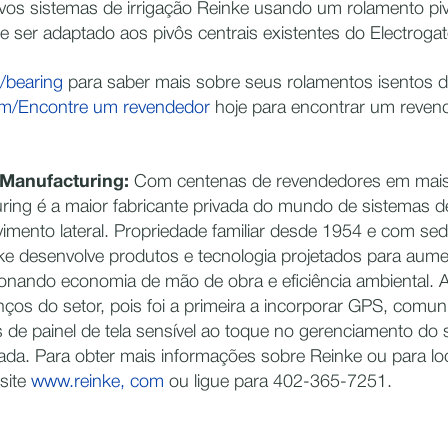
vos sistemas de irrigação Reinke usando um rolamento piv
er adaptado aos pivôs centrais existentes do Electrogato
/bearing
para saber mais sobre seus rolamentos isentos 
om/Encontre um revendedor
hoje para encontrar um reven
 Manufacturing:
Com centenas de revendedores em mais 
ring é a maior fabricante privada do mundo de sistemas d
vimento lateral. Propriedade familiar desde 1954 e com se
ke desenvolve produtos e tecnologia projetados para aum
ionando economia de mão de obra e eficiência ambiental. A 
ços do setor, pois foi a primeira a incorporar GPS, comun
os de painel de tela sensível ao toque no gerenciamento do
ada. Para obter mais informações sobre Reinke ou para lo
isite
www.reinke, com
ou ligue para 402-365-7251.