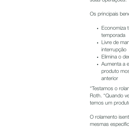
suas operações.”
Os principais ben
Economiza te
temporada
Livre de ma
interrupção
Elimina o d
Aumenta a ef
produto mos
anterior
“Testamos o rola
Roth. “Quando ve
temos um produto
O rolamento isent
mesmas especific