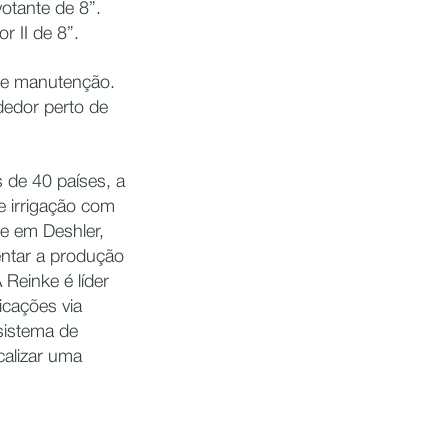
otante de 8”.
r II de 8”.
de manutenção.
dedor perto de
de 40 países, a
e irrigação com
de em Deshler,
entar a produção
Reinke é líder
icações via
 sistema de
calizar uma