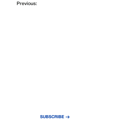
Previous:
NEVER MISS A
UPDATE
Subscribe to our newsletter and stay updat
news and insights.
SUBSCRIBE