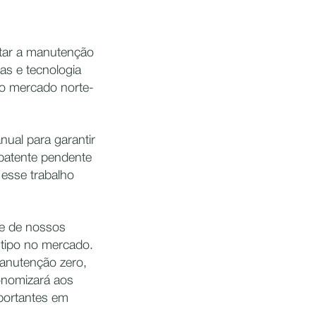
tar a manutenção
as e tecnologia
no mercado norte-
ual para garantir
 patente pendente
esse trabalho
de de nossos
 tipo no mercado.
anutenção zero,
conomizará aos
portantes em