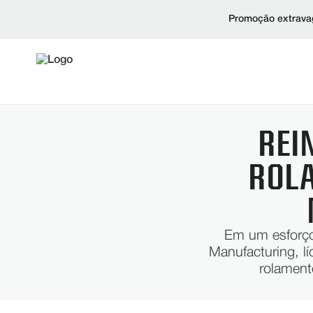
Promoção extravag
REI
ROLA
Em um esforço 
Manufacturing, lí
rolament