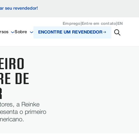
zar seu revendedor!
Emprego
|
Entre em contato
|
EN
rsos
Sobre
ENCONTRE UM REVENDEDOR
EIRO
RE DE
R
tores, a Reinke
resenta o primeiro
mericano.