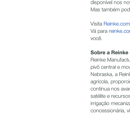
disponível nos no
Mas também pode s
Visita
Reinke.com
Vá para
reinke.c
você.
Sobre a Reinke
Reinke Manufactu
pivô central e mo
Nebraska, a Rein
agrícola, proporc
contínua nos avan
satélite e recurs
irrigação mecaniz
concessionária, v