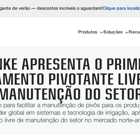
ante de verão — descontos incríveis o aguardam!
Clique para locali
Produtos
Soluções
Recu
NKE APRESENTA O PRIM
MENTO PIVOTANTE LIV
MANUTENÇÃO DO SETO
para facilitar a manutenção de pivôs para os produ
der global em sistemas e tecnologia de irrigação, ap
o livre de manutenção do setor no mercado norte-a