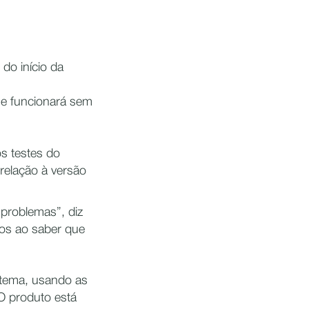
do início da
ue funcionará sem
os testes do
elação à versão
problemas”, diz
os ao saber que
istema, usando as
O produto está