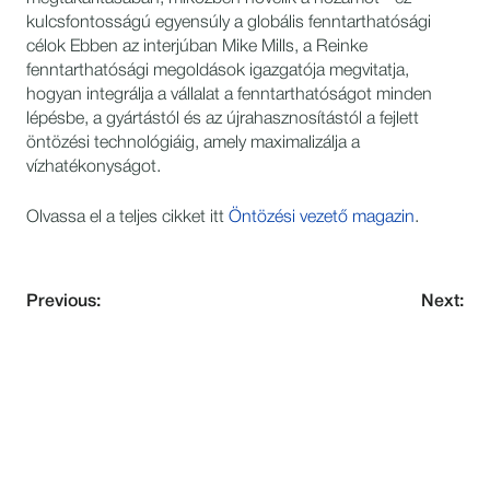
kulcsfontosságú egyensúly a globális fenntarthatósági
célok Ebben az interjúban Mike Mills, a Reinke
fenntarthatósági megoldások igazgatója megvitatja,
hogyan integrálja a vállalat a fenntarthatóságot minden
lépésbe, a gyártástól és az újrahasznosítástól a fejlett
öntözési technológiáig, amely maximalizálja a
vízhatékonyságot.
Olvassa el a teljes cikket itt
Öntözési vezető magazin
.
Previous:
Next:
NEVER MISS AN UPDATE
Subscribe to our newsletter and stay
updated with the latest news and insights.