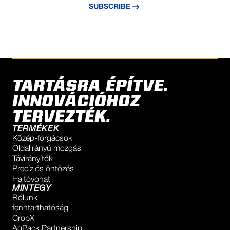
SUBSCRIBE
TARTÁSRA ÉPÍTVE.
INNOVÁCIÓHOZ
TERVEZTÉK.
TERMÉKEK
Közép-forgácsok
Oldalirányú mozgás
Távirányítók
Precíziós öntözés
Hajtóvonat
MINTEGY
Rólunk
fenntarthatóság
CropX
AgPack Partnership