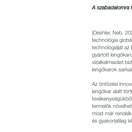
A szabadalomra f
(Deshler, Neb. 20
technológia globá
technológiáját a
gyártott lengőka
vízalkalmazást bi
lengőkarok sarkai 
Az öntözési innová
lengőkar alatt tö
tevékenységükből
termelők növelhe
most már rendelke
és gyakorlatilag k