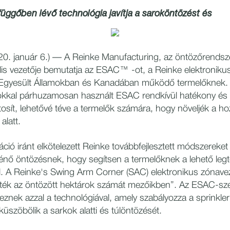
üggőben lévő technológia javítja a saroköntözést és
20. január 6.) — A Reinke Manufacturing, az öntözőrendsz
lis vezetője bemutatja az ESAC™ -ot, a Reinke elektroniku
z Egyesült Államokban és Kanadában működő termelőknek. A
rokkal párhuzamosan használt ESAC rendkívül hatékony és 
ztosít, lehetővé téve a termelők számára, hogy növeljék a h
alatt.
ció iránt elkötelezett Reinke továbbfejlesztett módszereket
rténő öntözésnek, hogy segítsen a termelőknek a lehető leg
. A Reinke's Swing Arm Corner (SAC) elektronikus zónavez
tték az öntözött hektárok számát mezőikben”. Az ESAC-sz
znek azzal a technológiával, amely szabályozza a sprinkler 
iküszöbölik a sarkok alatti és túlöntözését.