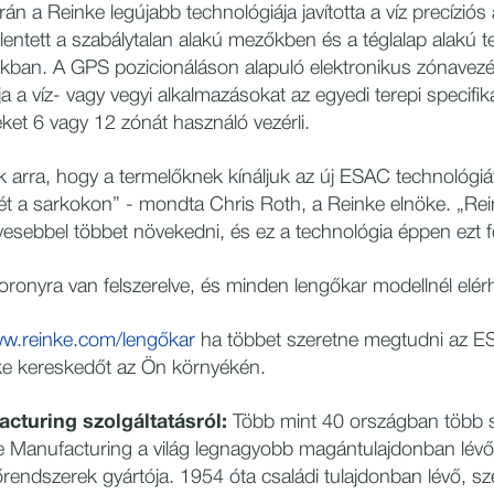
án a Reinke legújabb technológiája javította a víz precíziós
jelentett a szabálytalan alakú mezőkben és a téglalap alakú t
kban. A GPS pozicionáláson alapuló elektronikus zónavez
ja a víz- vagy vegyi alkalmazásokat az egyedi terepi specifik
et 6 vagy 12 zónát használó vezérli.
arra, hogy a termelőknek kínáljuk az új ESAC technológiát,
ét a sarkokon” - mondta Chris Roth, a Reinke elnöke. „Rei
esebbel többet növekedni, és ez a technológia éppen ezt f
onyra van felszerelve, és minden lengőkar modellnél elér
w.reinke.com/lengőkar
ha többet szeretne megtudni az ES
nke kereskedőt az Ön környékén.
cturing szolgáltatásról:
Több mint 40 országban több 
e Manufacturing a világ legnagyobb magántulajdonban lévő
őrendszerek gyártója. 1954 óta családi tulajdonban lévő, s