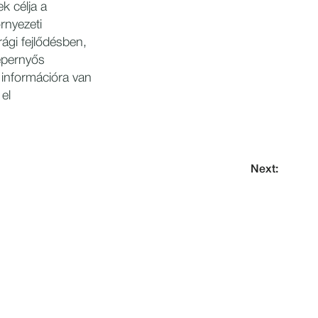
k célja a
rnyezeti
rági fejlődésben,
épernyős
 információra van
el
Next: