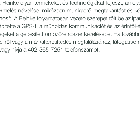
 Reinke olyan termékeket és technológiákat fejleszt, amelye
rmelés növelése, miközben munkaerő-megtakarítást és kö
tosít. A Reinke folyamatosan vezető szerepet tölt be az ipa
építette a GPS-t, a műholdas kommunikációt és az érintők
geket a gépesített öntözőrendszer kezelésébe. Ha további
e-ről vagy a márkakereskedés megtalálásához, látogasson 
vagy hívja a 402-365-7251 telefonszámot.