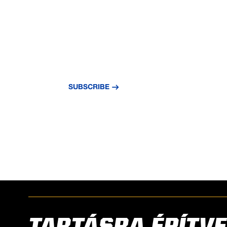
NEVER MISS A
UPDATE
Subscribe to our newsletter and stay updat
news and insights.
SUBSCRIBE