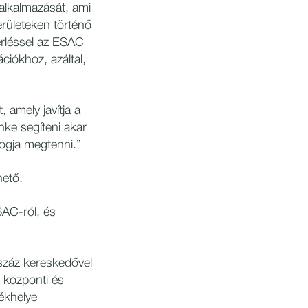
 alkalmazását, ami
erületeken történő
érléssel az ESAC
ációkhoz, azáltal,
 amely javítja a
nke segíteni akar
ogja megtenni.”
hető.
AC-ról, és
száz kereskedővel
 központi és
zékhelye