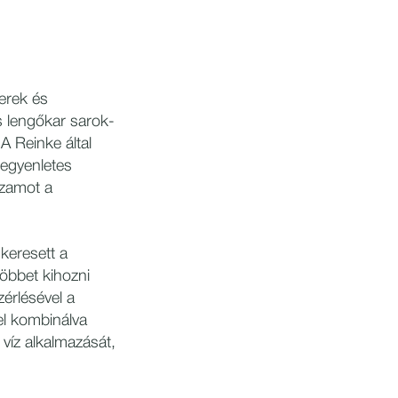
erek és
s lengőkar sarok-
 Reinke által
egyenletes
ozamot a
 keresett a
többet kihozni
érlésével a
el kombinálva
víz alkalmazását,