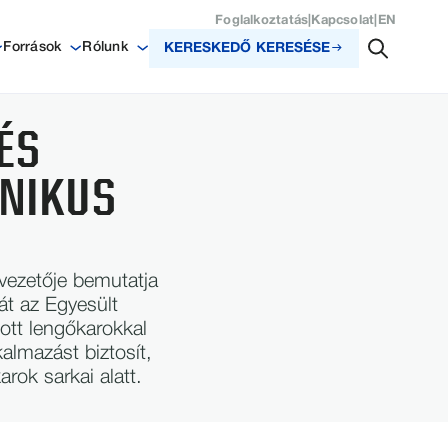
Foglalkoztatás
|
Kapcsolat
|
EN
Források
Rólunk
KERESKEDŐ KERESÉSE
ÉS
NIKUS
vezetője bemutatja
át az Egyesült
ott lengőkarokkal
lmazást biztosít,
rok sarkai alatt.