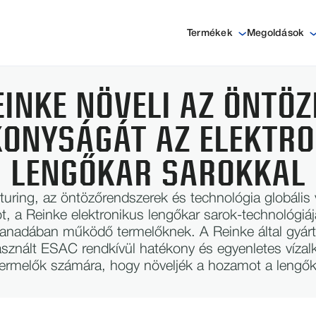
Termékek
Megoldások
EINKE NÖVELI AZ ÖNTÖZ
KONYSÁGÁT AZ ELEKTRO
LENGŐKAR SAROKKAL
uring, az öntözőrendszerek és technológia globális 
 a Reinke elektronikus lengőkar sarok-technológiáj
nadában működő termelőknek. A Reinke által gyárt
znált ESAC rendkívül hatékony és egyenletes vízalka
termelők számára, hogy növeljék a hozamot a lengőka