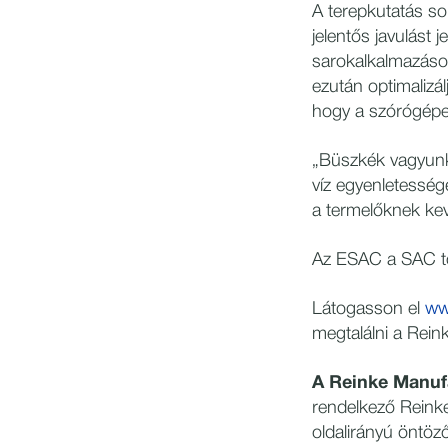
A terepkutatás sor
jelentős javulást 
sarokalkalmazáso
ezután optimalizál
hogy a szórógépek
„Büszkék vagyunk 
víz egyenletesség
a termelőknek kev
Az ESAC a SAC tor
Látogasson el
ww
megtalálni a Rei
A Reinke Manufa
rendelkező Reink
oldalirányú öntöz