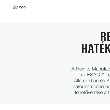
R
HATÉ
A Reinke Manufact
az ESAC™ -ot,
Államokban és Ka
párhuzamosan has
lehetővé téve a 