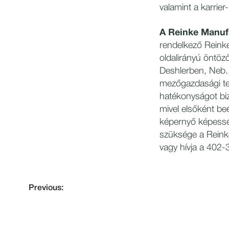
valamint a karrier
A Reinke Manufa
rendelkező Reink
oldalirányú öntöz
Deshlerben, Neb.,
mezőgazdasági te
hatékonyságot biz
mivel elsőként be
képernyő képessé
szüksége a Reink
vagy hívja a 402
Previous: