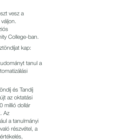
észt vesz a
váljon.
ziós
ity College-ban.
töndíjat kap:
studományt tanul a
omatizálási
díj és Tandíj
újt az oktatási
 millió dollár
. Az
dául a tanulmányi
való részvétel, a
értékelés,