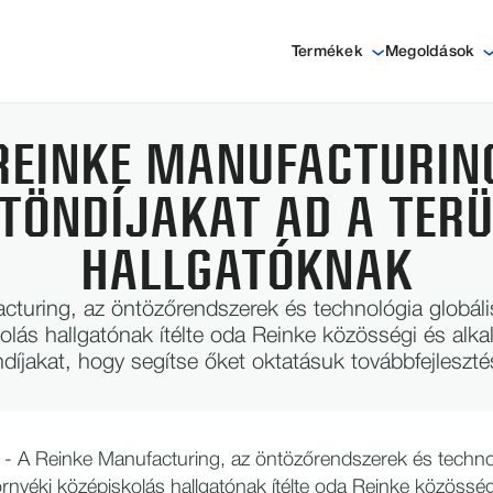
Termékek
Megoldások
REINKE MANUFACTURIN
TÖNDÍJAKAT AD A TERÜ
HALLGATÓKNAK
turing, az öntözőrendszerek és technológia globális
olás hallgatónak ítélte oda Reinke közösségi és alkal
díjakat, hogy segítse őket oktatásuk továbbfejleszt
- A Reinke Manufacturing, az öntözőrendszerek és technol
környéki középiskolás hallgatónak ítélte oda Reinke közösség