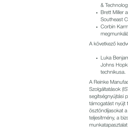
& Technology
Brett Miller 
Southeast Co
Corbin Karma
megmunkálás
A következő kedve
Luka Benjami
Johns Hopki
technikusa.
A Reinke Manufac
Szolgáltatások (IS
segítségnyújtási p
támogatást nyújt 
ösztöndíjasokat a 
teljesítmény, a bi
munkatapasztalat,