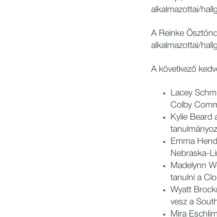
alkalmazottai/hall
A Reinke Ösztöndí
alkalmazottai/hall
A következő kedv
Lacey Schmid
Colby Commu
Kylie Beard 
tanulmányoz
Emma Henders
Nebraska-Li
Madelynn Wel
tanulni a C
Wyatt Brockm
vesz a Sout
Mira Eschlim