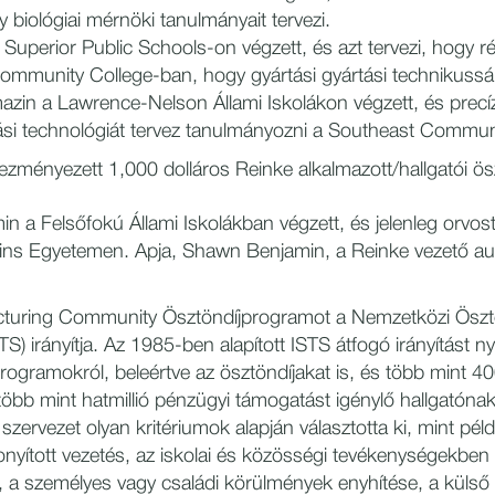
 biológiai mérnöki tanulmányait tervezi.
a Superior Public Schools-on végzett, és azt tervezi, hogy r
mmunity College-ban, hogy gyártási gyártási technikussá 
zin a Lawrence-Nelson Állami Iskolákon végzett, és precí
i technológiát tervez tanulmányozni a Southeast Commun
zményezett 1,000 dolláros Reinke alkalmazott/hallgatói ösz
n a Felsőfokú Állami Iskolákban végzett, és jelenleg orvo
ns Egyetemen. Apja, Shawn Benjamin, a Reinke vezető aut
turing Community Ösztöndíjprogramot a Nemzetközi Ösztön
TS) irányítja. Az 1985-ben alapított ISTS átfogó irányítást ny
rogramokról, beleértve az ösztöndíjakat is, és több mint 400
több mint hatmillió pénzügyi támogatást igénylő hallgatónak
szervezet olyan kritériumok alapján választotta ki, mint pél
zonyított vezetés, az iskolai és közösségi tevékenységekben 
 a személyes vagy családi körülmények enyhítése, a külső 