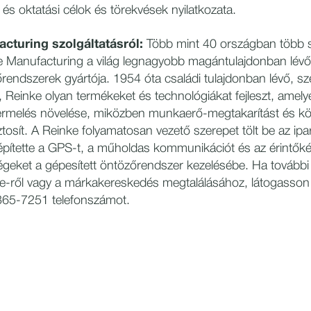
- és oktatási célok és törekvések nyilatkozata.
cturing szolgáltatásról:
Több mint 40 országban több 
e Manufacturing a világ legnagyobb magántulajdonban lévő
őrendszerek gyártója. 1954 óta családi tulajdonban lévő, s
 Reinke olyan termékeket és technológiákat fejleszt, amelye
rmelés növelése, miközben munkaerő-megtakarítást és kö
tosít. A Reinke folyamatosan vezető szerepet tölt be az ipa
építette a GPS-t, a műholdas kommunikációt és az érintők
geket a gépesített öntözőrendszer kezelésébe. Ha további
e-ről vagy a márkakereskedés megtalálásához, látogasson
-365-7251 telefonszámot.