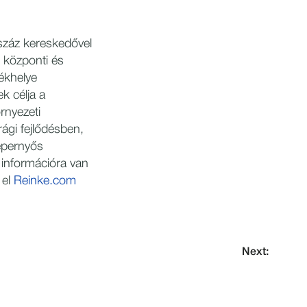
száz kereskedővel
 központi és
zékhelye
k célja a
rnyezeti
rági fejlődésben,
épernyős
 információra van
 el
Reinke.com
Next: