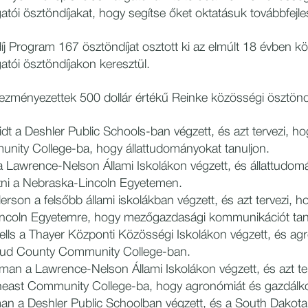
gatói ösztöndíjakat, hogy segítse őket oktatásuk továbbfejl
j Program 167 ösztöndíjat osztott ki az elmúlt 18 évben k
gatói ösztöndíjakon keresztül.
ezményezettek 500 dollár értékű Reinke közösségi ösztönd
t a Deshler Public Schools-ban végzett, és azt tervezi, ho
nity College-ba, hogy állattudományokat tanuljon.
a Lawrence-Nelson Állami Iskolákon végzett, és állattudomá
ni a Nebraska-Lincoln Egyetemen.
on a felsőbb állami iskolákban végzett, és azt tervezi, ho
ncoln Egyetemre, hogy mezőgazdasági kommunikációt tan
ls a Thayer Központi Közösségi Iskolákon végzett, és agro
loud County Community College-ban.
an a Lawrence-Nelson Állami Iskolákon végzett, és azt ter
heast Community College-ba, hogy agronómiát és gazdálko
an a Deshler Public Schoolban végzett, és a South Dakota