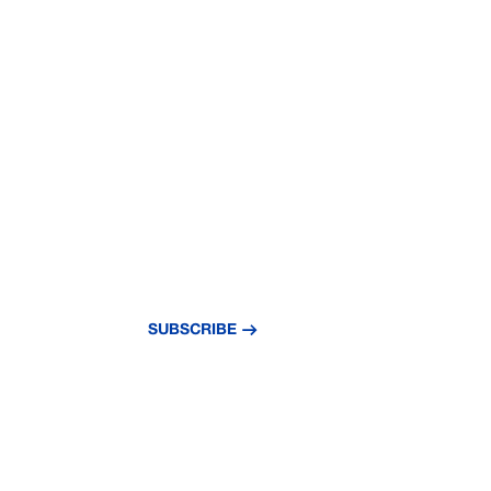
NEVER MISS A
UPDATE
Subscribe to our newsletter and stay updat
news and insights.
SUBSCRIBE