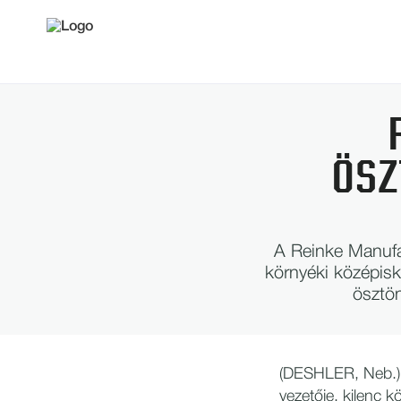
ÖSZ
A Reinke Manufac
környéki középisk
ösztön
(DESHLER, Neb.) 
vezetője, kilenc 