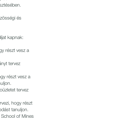
esztésében.
özösségi és
íjat kapnak:
gy részt vesz a
nyt tervez
gy részt vesz a
uljon.
üzletet tervez
vezi, hogy részt
dást tanuljon.
 School of Mines