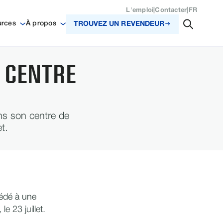
L'emploi
|
Contacter
|
FR
urces
À propos
TROUVEZ UN REVENDEUR
 CENTRE
ns son centre de
t.
cédé à une
e 23 juillet.