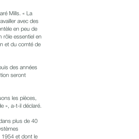
ré Mills. « La
availler avec des
ientèle en peu de
rôle essentiel en
ton et du comté de
depuis des années
ution seront
ons les pièces,
», a-t-il déclaré.
dans plus de 40
systèmes
s 1954 et dont le