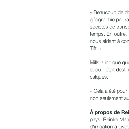
« Beaucoup de cho
géographie par ra
sociétés de transp
temps. En outre, 
nous aidant à com
Tift. »
Mills a indiqué qu
et qu'il était dest
calqués.
« Cela a été pour
non seulement au 
À propos de Re
pays, Reinke Manu
d'irrigation à piv