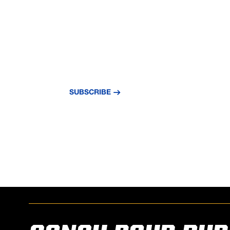
NEVER MISS A
UPDATE
Subscribe to our newsletter and stay updat
news and insights.
SUBSCRIBE