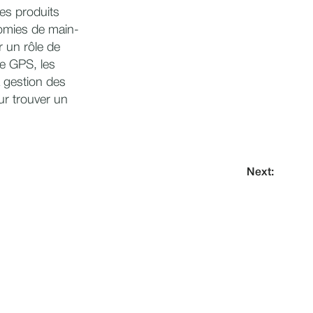
es produits
omies de main-
r un rôle de
le GPS, les
a gestion des
ur trouver un
Next: