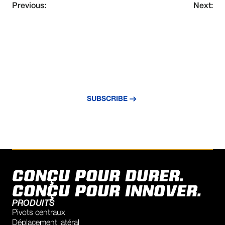
Previous:
Next:
NEVER MISS AN UPDATE
Subscribe to our newsletter and stay
updated with the latest news and insights.
SUBSCRIBE
CONÇU POUR DURER.
CONÇU POUR INNOVER.
PRODUITS
Pivots centraux
Déplacement latéral