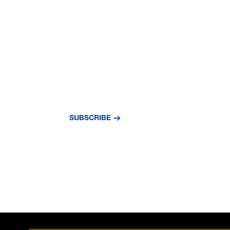
NEVER MISS A
UPDATE
Subscribe to our newsletter and stay updat
news and insights.
SUBSCRIBE