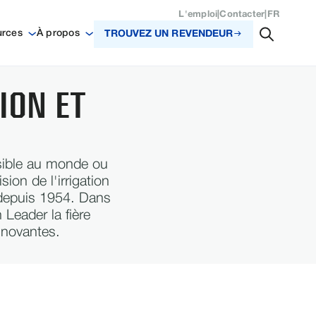
L'emploi
|
Contacter
|
FR
urces
À propos
TROUVEZ UN REVENDEUR
ION ET
rsible au monde ou
sion de l'irrigation
 depuis 1954. Dans
 Leader la fière
innovantes.