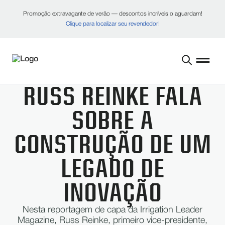
Promoção extravagante de verão — descontos incríveis o aguardam!
Clique para localizar seu revendedor!
RUSS REINKE FALA
SOBRE A
CONSTRUÇÃO DE UM
LEGADO DE
INOVAÇÃO
Nesta reportagem de capa da Irrigation Leader
Magazine, Russ Reinke, primeiro vice-presidente,