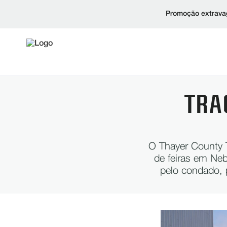
Promoção extravag
TRA
O Thayer County T
de feiras em Neb
pelo condado, 