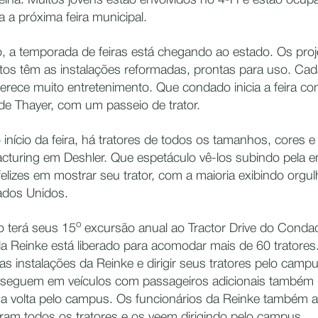
elha. Muitos jovens estão envolvidos no 4-H e estão ocu
a a próxima feira municipal.
o, a temporada de feiras está chegando ao estado. Os pro
ltos têm as instalações reformadas, prontas para uso. C
ferece muito entretenimento. Que condado inicia a feira c
e Thayer, com um passeio de trator.
o início da feira, há tratores de todos os tamanhos, cores 
cturing em Deshler. Que espetáculo vê-los subindo pela e
felizes em mostrar seu trator, com a maioria exibindo org
ados Unidos.
o
 terá seus 15
excursão anual ao Tractor Drive do Conda
a Reinke está liberado para acomodar mais de 60 tratores
 as instalações da Reinke e dirigir seus tratores pelo cam
e seguem em veículos com passageiros adicionais também
a volta pelo campus. Os funcionários da Reinke também 
ram todos os tratores e os veem dirigindo pelo campus.