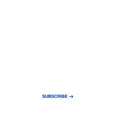
NEVER MISS A
UPDATE
Subscribe to our newsletter and stay updat
news and insights.
SUBSCRIBE