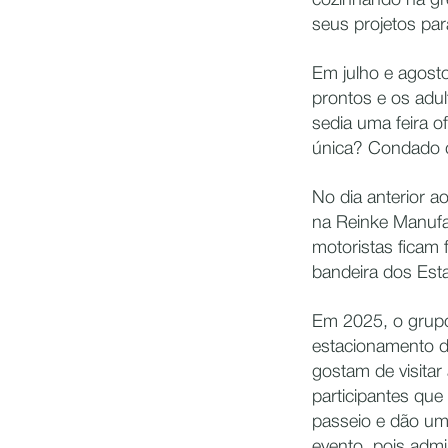
cozinhando na gr
seus projetos par
Em julho e agost
prontos e os adu
sedia uma feira o
única? Condado d
No dia anterior a
na Reinke Manufa
motoristas ficam 
bandeira dos Est
Em 2025, o grupo
estacionamento d
gostam de visitar
participantes qu
passeio e dão um
evento, pois admi