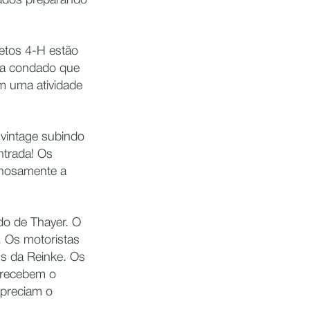
pados preparando
jetos 4-H estão
ada condado que
om uma atividade
e vintage subindo
ntrada! Os
ulhosamente a
do de Thayer. O
. Os motoristas
pus da Reinke. Os
 recebem o
apreciam o