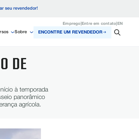
zar seu revendedor!
Emprego
|
Entre em contato
|
EN
rsos
Sobre
ENCONTRE UM REVENDEDOR
O DE
início à temporada
asseio panorâmico
rança agrícola.