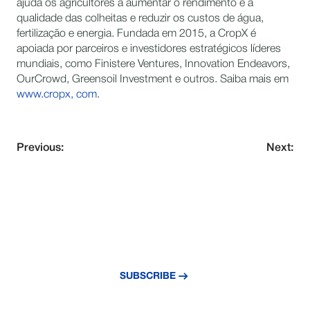
ajuda os agricultores a aumentar o rendimento e a
qualidade das colheitas e reduzir os custos de água,
fertilização e energia. Fundada em 2015, a CropX é
apoiada por parceiros e investidores estratégicos líderes
mundiais, como Finistere Ventures, Innovation Endeavors,
OurCrowd, Greensoil Investment e outros. Saiba mais em
www.cropx, com
.
Previous:
Next:
NEVER MISS AN UPDATE
Subscribe to our newsletter and stay
updated with the latest news and insights.
SUBSCRIBE