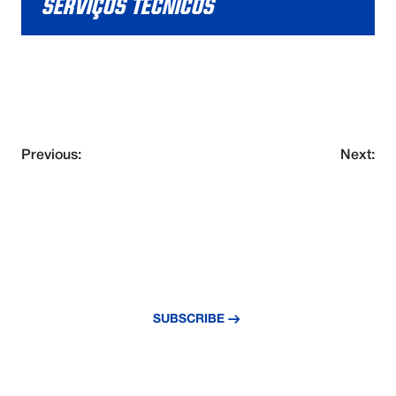
SERVIÇOS TÉCNICOS
Previous:
Next:
NEVER MISS AN UPDATE
Subscribe to our newsletter and stay
updated with the latest news and insights.
SUBSCRIBE