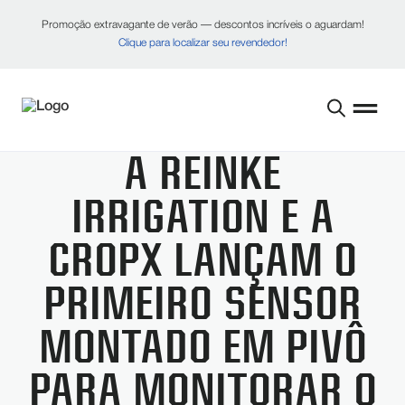
Promoção extravagante de verão — descontos incríveis o aguardam!
Clique para localizar seu revendedor!
A REINKE
IRRIGATION E A
CROPX LANÇAM O
PRIMEIRO SENSOR
MONTADO EM PIVÔ
PARA MONITORAR O