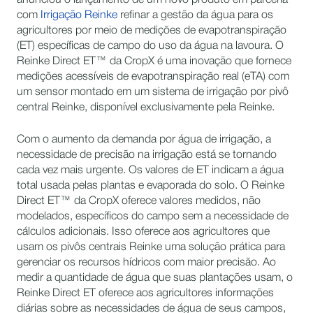
anunciou o lançamento de um novo produto em parceria
com
Irrigação Reinke
refinar a gestão da água para os
agricultores por meio de medições de evapotranspiração
(ET) específicas de campo do uso da água na lavoura. O
Reinke Direct ET™ da CropX é uma inovação que fornece
medições acessíveis de evapotranspiração real (eTA) com
um sensor montado em um sistema de irrigação por pivô
central Reinke, disponível exclusivamente pela Reinke.
Com o aumento da demanda por água de irrigação, a
necessidade de precisão na irrigação está se tornando
cada vez mais urgente. Os valores de ET indicam a água
total usada pelas plantas e evaporada do solo. O Reinke
Direct ET™ da CropX oferece valores medidos, não
modelados, específicos do campo sem a necessidade de
cálculos adicionais. Isso oferece aos agricultores que
usam os pivôs centrais Reinke uma solução prática para
gerenciar os recursos hídricos com maior precisão. Ao
medir a quantidade de água que suas plantações usam, o
Reinke Direct ET oferece aos agricultores informações
diárias sobre as necessidades de água de seus campos,