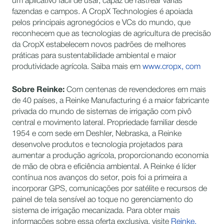
um aplicativo fácil de usar, capaz de rastrear várias
fazendas e campos. A CropX Technologies é apoiada
pelos principais agronegócios e VCs do mundo, que
reconhecem que as tecnologias de agricultura de precisão
da CropX estabelecem novos padrões de melhores
práticas para sustentabilidade ambiental e maior
produtividade agrícola. Saiba mais em
www.cropx, com
Sobre Reinke:
Com centenas de revendedores em mais
de 40 países, a Reinke Manufacturing é a maior fabricante
privada do mundo de sistemas de irrigação com pivô
central e movimento lateral. Propriedade familiar desde
1954 e com sede em Deshler, Nebraska, a Reinke
desenvolve produtos e tecnologia projetados para
aumentar a produção agrícola, proporcionando economia
de mão de obra e eficiência ambiental. A Reinke é líder
contínua nos avanços do setor, pois foi a primeira a
incorporar GPS, comunicações por satélite e recursos de
painel de tela sensível ao toque no gerenciamento do
sistema de irrigação mecanizada. Para obter mais
informações sobre essa oferta exclusiva, visite
Reinke.