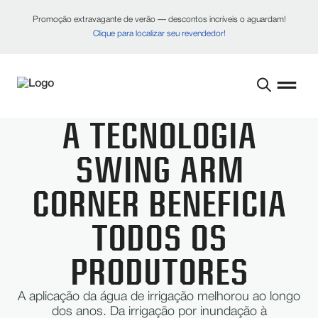
Promoção extravagante de verão — descontos incríveis o aguardam!
Clique para localizar seu revendedor!
A TECNOLOGIA
SWING ARM
CORNER BENEFICIA
TODOS OS
PRODUTORES
A aplicação da água de irrigação melhorou ao longo
dos anos. Da irrigação por inundação à