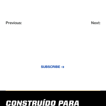
Previous:
Next:
NEVER MISS AN UPDATE
Subscribe to our newsletter and stay
updated with the latest news and insights.
SUBSCRIBE
CONSTRUÍDO PARA